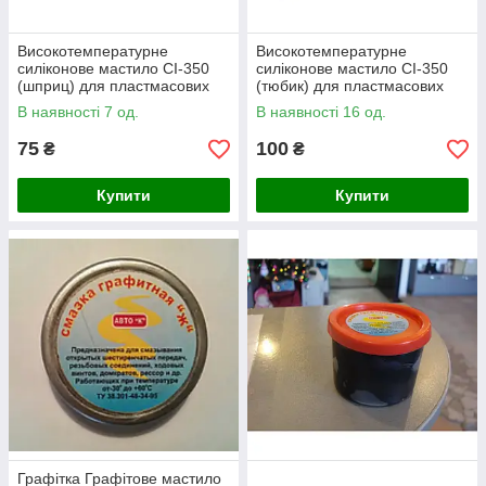
Високотемпературне
Високотемпературне
силіконове мастило СІ-350
силіконове мастило СІ-350
(шприц) для пластмасових
(тюбик) для пластмасових
шестерень і втулок
шестерень і втулок
В наявності 7 од.
В наявності 16 од.
75
100
₴
₴
Купити
Купити
Графітка Графітове мастило