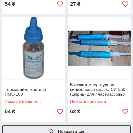
54
27
₴
₴
Высокотемпературная
Термостійке мастило
силиконовая смазка СИ-350
ПМС-100
(шприц) для пластмассовых
шестерен и втулок
Немає в наявності
Немає в наявності
54
62
₴
₴
Показати ще