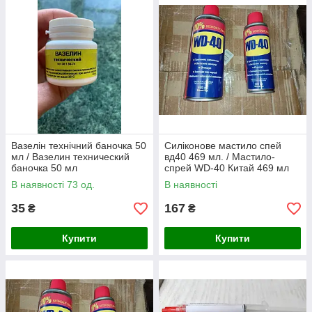
Вазелін технічний баночка 50
Силіконове мастило спей
мл / Вазелин технический
вд40 469 мл. / Мастило-
баночка 50 мл
спрей WD-40 Китай 469 мл
В наявності 73 од.
В наявності
35
167
₴
₴
Купити
Купити