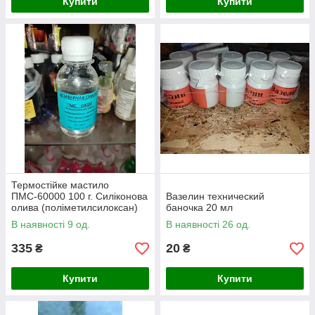
Купити
Купити
Термостійке мастило
ПМС-60000 100 г. Силіконова
Вазелин технический
олива (поліметилсилоксан)
баночка 20 мл
демпферне мастило
В наявності 9 од.
В наявності 26 од.
335
20
₴
₴
Купити
Купити