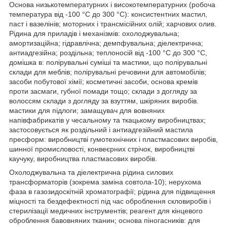
Основа низькотемпературних і високотемпературних (робоча
температура від -100 °C до 300 °C): консистентних мастил,
паст і вазелінів; моторних і трансмісійних олій; харчових олив.
Рідина для приладів і механізмів: охолоджувальна;
амортизаційна; гідравлічна; демпфувальна; діелектрична;
антиадгезійна; роздільна; теплоносій від -100 °C до 300 °C,
домішка в: полірувальні суміші та мастики, що полірувальні
склади для меблів; полірувальні речовини для автомобілів;
засоби побутової хімії; косметичні засоби, основа кремів
проти засмаги, губної помади тощо; склади з догляду за
волоссям склади з догляду за взуттям, шкіряних виробів.
мастики для підлоги; замащувач для вовняних
напівфабрикатів у чесальному та ткацькому виробництвах;
застосовується як роздільний і антиадгезійний мастила
пресформ: виробництві гумотехнічних і пластмасових виробів,
шинної промисловості, конвеєрних стрічок, виробництві
каучуку, виробництва пластмасових виробів.
Охолоджувальна та діелектрична рідина силових
трансформаторів (зокрема заміна совтола-10); нерухома
фаза в газозидоскітній хроматографії; рідина для підвищення
міцності та бездефектності під час оброблення скловиробів і
стерилізації медичних інструментів; реагент для кінцевого
оброблення бавовняних тканин; основа піногасників: для