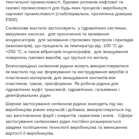
текстильної промисловості; бурових розчинів нафтової та
газової промисловості для будь-яких процесів і виробництв.
харчової промисловості (стабілізувальна, протипінна домішка
Е900).
Силіконове мастило застосовують: у гідравлічних системах,
вакуумних насосах, для просочення та заливання
конденсаторів, для заливання стрілкових пристроїв і приладів
(манометрів), що працюють за температур від -100 °C до
+250 °C, а також вібраторів осцилографів, для змащування
поверхонь гумових виробів, що труться по металу.
Безпосередньо силіконові рідини можуть використовуватися
як мастило під час формування та екструдування виробів із
пластичних матеріалів, для змащування контактів між
пластиком, гумою, пресформою. Як робоча рідина для
гідравлічних муфт, трансмісій, гідравлічних, гальмівних і
демпфувальних рідин.
Широке застосування силіконові рідини знаходять під час
виробництва різних емульсій і добавок, використовуються під
час виготовлення фарб і покриттів, герметиків і клеїв. Сфери
застосування силіконових рідин постійно розширюються
завдяки поліпшенню технології виробництва та зменшенню
вартості її виробництва.