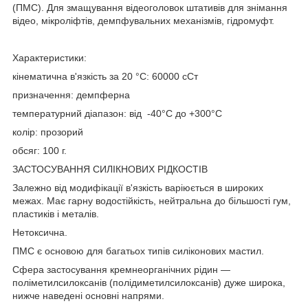
(ПМС). Для змащування відеоголовок штативів для знімання
відео, мікроліфтів, демпфувальних механізмів, гідромуфт.
Характеристики:
кінематична в'язкість за 20 °C: 60000 сСт
призначення: демпферна
температурний діапазон: від -40°C до +300°C
колір: прозорий
обсяг: 100 г.
ЗАСТОСУВАННЯ СИЛІКНОВИХ РІДКОСТІВ
Залежно від модифікації в'язкість варіюється в широких
межах. Має гарну водостійкість, нейтральна до більшості гум,
пластиків і металів.
Нетоксична.
ПМС є основою для багатьох типів силіконових мастил.
Сфера застосування кремнеорганічних рідин —
поліметилсилоксанів (полідиметилсилоксанів) дуже широка,
нижче наведені основні напрями.