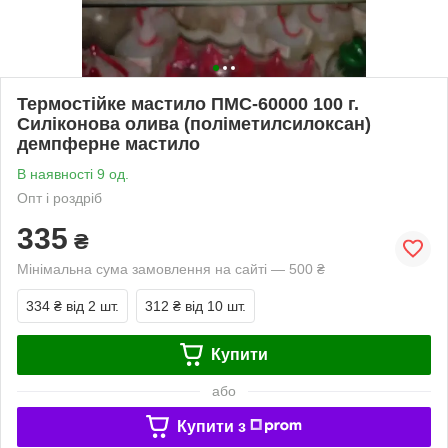
Термостійке мастило ПМС-60000 100 г.
Силіконова олива (поліметилсилоксан)
демпферне мастило
В наявності 9 од.
Опт і роздріб
335
₴
Мінімальна сума замовлення на сайті — 500 ₴
334 ₴
від 2 шт.
312 ₴
від 10 шт.
Купити
або
Купити з