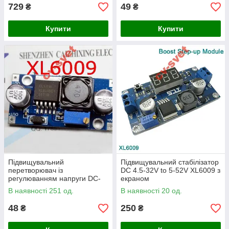
729
49
₴
₴
Купити
Купити
Підвищувальний
Підвищувальний стабілізатор
перетворювач із
DC 4.5-32V to 5-52V XL6009 з
регулюванням напруги DC-
екраном
DC 3-35v XL6009 E/LM2577
В наявності 251 од.
В наявності 20 од.
48
250
₴
₴