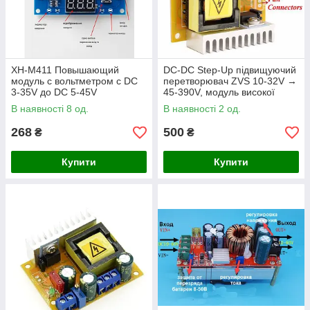
XH-M411 Повышающий
DC-DC Step-Up підвищуючий
модуль с вольтметром с DC
перетворювач ZVS 10-32V →
3-35V до DC 5-45V
45-390V, модуль високої
напруги до 40W rev 2.0
В наявності 8 од.
В наявності 2 од.
268
500
₴
₴
Купити
Купити