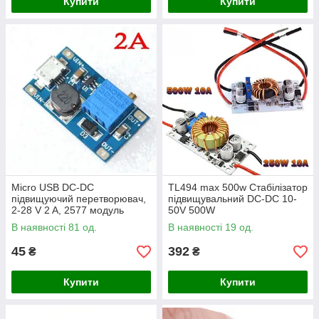
Купити
Купити
Micro USB DC-DC
TL494 max 500w Стабілізатор
підвищуючий перетворювач,
підвищувальний DC-DC 10-
2-28 V 2 A, 2577 модуль
50V 500W
micro USB XY-016/MT3608
В наявності 81 од.
В наявності 19 од.
45
392
₴
₴
Купити
Купити