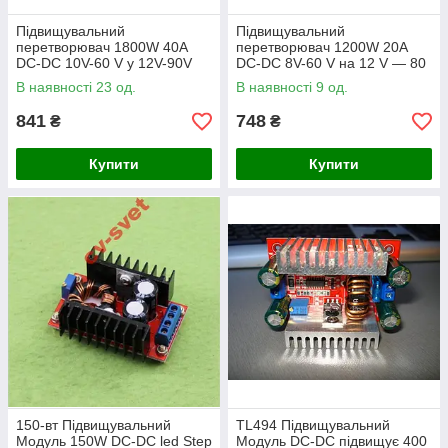
Підвищувальний
Підвищувальний
перетворювач 1800W 40A
перетворювач 1200W 20A
DC-DC 10V-60 V у 12V-90V
DC-DC 8V-60 V на 12 V — 80
Драйвер підвищуючий для
V Драйвер підвищувальний
В наявності 23 од.
В наявності 9 од.
електро велосипеда
841
748
₴
₴
Купити
Купити
150-вт Підвищувальний
TL494 Підвищувальний
Модуль 150W DC-DC led Step
Модуль DC-DC підвищує 400