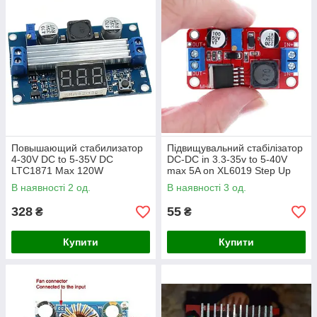
Повышающий стабилизатор
Підвищувальний стабілізатор
4-30V DC to 5-35V DC
DC-DC in 3.3-35v to 5-40V
LTC1871 Max 120W
max 5A on XL6019 Step Up
преобразователь с
В наявності 2 од.
В наявності 3 од.
вольтметром
328
55
₴
₴
Купити
Купити