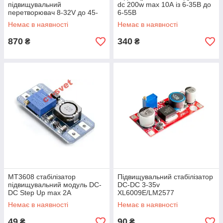
підвищувальний
dc 200w max 10А із 6-35В до
перетворювач 8-32V до 45-
6-55В
390v високої напруги
Немає в наявності
Немає в наявності
заряджання модуль 40w
870
340
₴
₴
MT3608 стабілізатор
Підвищувальний стабілізатор
підвищувальний модуль DC-
DC-DC 3-35v
DC Step Up max 2A
XL6009E/LM2577
Немає в наявності
Немає в наявності
49
90
₴
₴