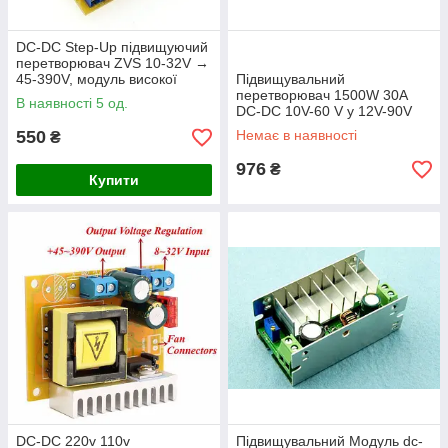
DC-DC Step-Up підвищуючий
перетворювач ZVS 10-32V →
45-390V, модуль високої
Підвищувальний
напруги до 40W rev 3.0
перетворювач 1500W 30A
В наявності 5 од.
DC-DC 10V-60 V у 12V-90V
Драйвер підвищує електро
550
Немає в наявності
₴
велосипеда
976
₴
Купити
DC-DC 220v 110v
Підвищувальний Модуль dc-