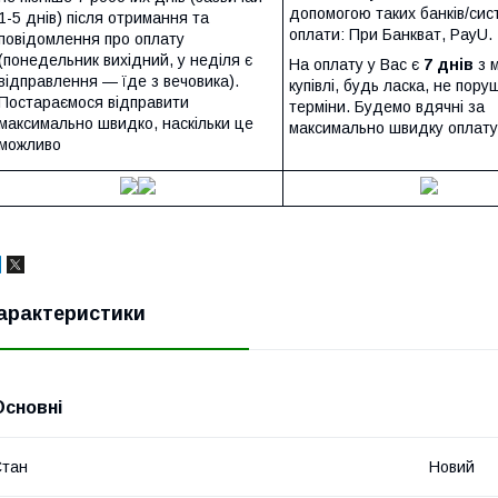
допомогою таких банків/сис
1-5 днів) після отримання та
оплати: При Банкват, PayU.
повідомлення про оплату
(понедельник вихідний, у неділя є
На оплату у Вас є
7 днів
з 
відправлення — їде з вечовика).
купівлі, будь ласка, не пору
Постараємося відправити
терміни. Будемо вдячні за
максимально швидко, наскільки це
максимально швидку оплату
можливо
арактеристики
Основні
Стан
Новий