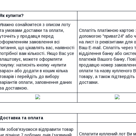
Як купити?
Уважно ознайомтеся з описом лоту
та умовами доставки та оплати,
Сплатіть платіжною картою 
уточніть у продавця перед
допомогою "приват24" або 
оформленням замовлення всі
на лист із реквізитами для 
питання, що цікавлять вас, наявності
Ваш E-mail. Сплатіть через 
потрібної вам кількості. Якщо Вас усе
відділення банку або систем
влаштовує, можете оформляти
платежів Вашого банку. Пов
покупку: натисніть кнопку «купити
продавцю номер замовленн
зараз» або додати в кошик кілька
оплати та назву купленого 
товарів і перейдіть до вибору
товару, а також підтвердіть
варіантів оплати, заповнення даних
доставки.
за доставкою.
Доставка та оплата
Ми зобов'язуємося відправити товар
Сплатити куплений лот Ви 
не пізніше 7 робочих днів (зазвичай