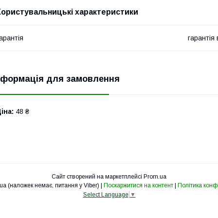
Користувальницькі характеристики
арантія
гарантія
нформація для замовлення
іна:
48 ₴
Сайт створений на маркетплейсі
Prom.ua
cv-svet.com.ua (наложек немає, питання у Viber) |
Поскаржитися на контент
|
Політика конф
Select Language
▼