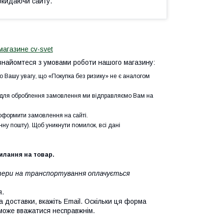
окидаючи сайту.
магазине cv-svet
найомтеся з умовами роботи нашого магазину:
о Вашу увагу, що «Покупка без ризику» не є аналогом
і для оброблення замовлення ми відправляємо Вам на
формити замовлення на сайті.
ну пошту). Щоб уникнути помилок, всі дані
силання на товар.
ратери на транспортування оплачується
я.
а доставки, вкажіть Email. Оскільки ця форма
 може вважатися несправжнім.