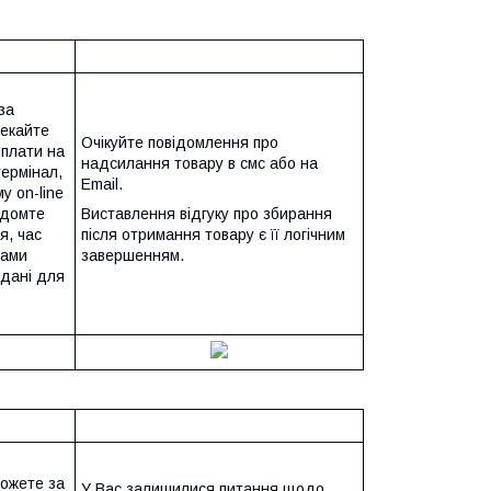
за
чекайте
Очікуйте повідомлення про
оплати на
надсилання товару в смс або на
термінал,
Email.
у on-line
ідомте
Виставлення відгуку про збирання
я, час
після отримання товару є її логічним
Вами
завершенням.
 дані для
можете за
У Вас залишилися питання щодо