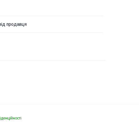
 від продавця
іденційності