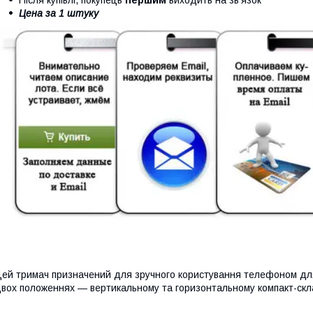
Цена за 1 штуку
ей тримач призначений для зручного користування телефоном для
вох положеннях — вертикальному та горизонтальному компакт-скл