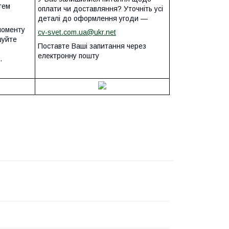
тем
оплати чи доставляння? Уточніть усі
деталі до оформлення угоди —
моменту
cv-svet.com.ua@ukr.net
шуйте
Поставте Ваші запитання через
електронну пошту
.