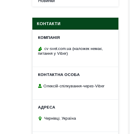
Новинки
КОНТАКТИ
cv-svet.com.ua (наложек немає,
питання у Viber)
Олексій-спілкування-через-Viber
Чернівці, Україна