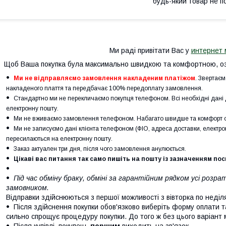
будь-який товар не п
Ми раді привітати Вас у
интернет 
Щоб Ваша покупка була максимально швидкою та комфортною, оз
Ми не відправляємо замовлення накладеним платіжом
. Звертаєм
накладеного плаття та передбачає 100% передоплату замовлення.
Стандартно ми не перекличаємо покупця телефоном. Всі необхідні дан
електронну пошту.
Ми не вживаємо замовлення телефоном. Набагато швидше та комфорт о
Ми не записуємо дані клієнта телефоном (ФІО, адреса доставки, електрон
пересилаються на електронну пошту.
Заказ актуален три дня, після чого замовлення анулюється.
Цікаві вас питання так само пишіть на пошту із зазначенням по
Під час обміну браку, обміні за гарантійним рядком усі роз
замовником.
Відправки здійснюються з першої можливості з вівторка по неділ
Після здійснення покупки обов'язково виберіть форму оплати т
сильно спрощує процедуру покупки. До того ж без цього варіант
Після купівлі, покупець
першим
виходить на зв'язок