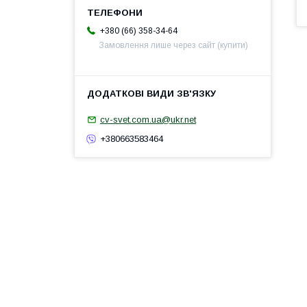
+380 (66) 358-34-64
Замовлення лише через сайт (купити)
cv-svet.com.ua@ukr.net
+380663583464