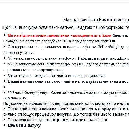
Ми раді привітати Вас в інтернет-
Щоб Ваша покупка була максимально швидкою та комфортною, оз
Ми не відправляємо замовлення накладеним платіжом
. Звертаєм
накладеного плаття та передбачає 100% передоплату замовлення.
Стандартно ми не перекличаємо покупця телефоном. Всі необхідні дан
електронну пошту.
Ми не вживаємо замовлення телефоном. Набагато швидше та комфорт о
Ми не записуємо дані клієнта телефоном (ФІО, адреса доставки, електрон
пересилаються на електронну пошту.
Заказ актуален три дня, після чого замовлення анулюється.
Цікаві вас питання так само пишіть на пошту із зазначенням по
Під час обміну браку, обміні за гарантійним рядком усі роз
замовником.
Відправки здійснюються з першої можливості з вівторка по неділ
Після здійснення покупки обов'язково виберіть форму оплати т
сильно спрощує процедуру покупки. До того ж без цього варіант
Після купівлі, покупець
першим
виходить на зв'язок
Цена за 1 штуку