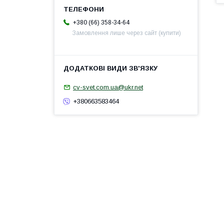
+380 (66) 358-34-64
Замовлення лише через сайт (купити)
cv-svet.com.ua@ukr.net
+380663583464