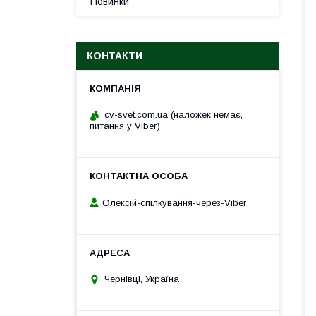
Новинки
КОНТАКТИ
cv-svet.com.ua (наложек немає,
питання у Viber)
Олексій-спілкування-через-Viber
Чернівці, Україна