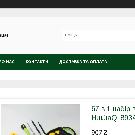
емає,
РО НАС
КОНТАКТИ
ДОСТАВКА ТА ОПЛАТА
67 в 1 набір 
HuiJiaQi 893
907 ₴