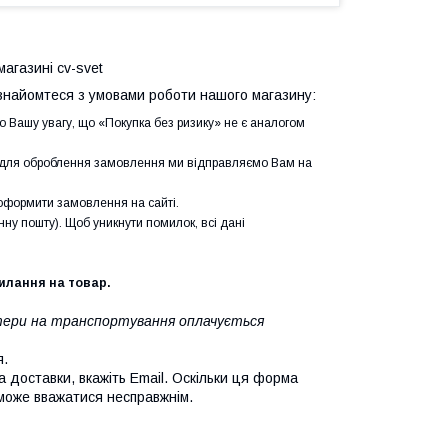
магазині cv-svet
найомтеся з умовами роботи нашого магазину:
о Вашу увагу, що «Покупка без ризику» не є аналогом
і для оброблення замовлення ми відправляємо Вам на
формити замовлення на сайті.
ну пошту). Щоб уникнути помилок, всі дані
силання на товар.
ратери на транспортування оплачується
я.
а доставки, вкажіть Email. Оскільки ця форма
 може вважатися несправжнім.