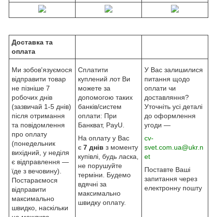
Доставка та
оплата
Ми зобов'язуємося
Сплатити
У Вас залишилися
відправити товар
куплений лот Ви
питання щодо
не пізніше 7
можете за
оплати чи
робочих днів
допомогою таких
доставляння?
(зазвичай 1-5 днів)
банків/систем
Уточніть усі деталі
після отримання
оплати: При
до оформлення
та повідомлення
Банкват, PayU.
угоди —
про оплату
На оплату у Вас
cv-
(понедельник
є
7 днів
з моменту
svet.com.ua@ukr.n
вихідний, у неділя
купівлі, будь ласка,
et
є відправлення —
не порушуйте
Поставте Ваші
їде з вечовину).
терміни. Будемо
запитання через
Постараємося
вдячні за
електронну пошту
відправити
максимально
максимально
швидку оплату.
швидко, наскільки
це можливо