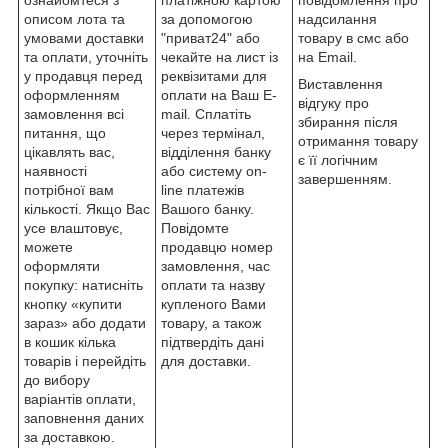
описом лота та
за допомогою
надсилання
умовами доставки
"приват24" або
товару в смс або
та оплати, уточніть
чекайте на лист із
на Email.
у продавця перед
реквізитами для
Виставлення
оформленням
оплати на Ваш E-
відгуку про
замовлення всі
mail. Сплатіть
збирання після
питання, що
через термінал,
отримання товару
цікавлять вас,
відділення банку
є її логічним
наявності
або систему on-
завершенням.
потрібної вам
line платежів
кількості. Якщо Вас
Вашого банку.
усе влаштовує,
Повідомте
можете
продавцю номер
оформляти
замовлення, час
покупку: натисніть
оплати та назву
кнопку «купити
купленого Вами
зараз» або додати
товару, а також
в кошик кілька
підтвердіть дані
товарів і перейдіть
для доставки.
до вибору
варіантів оплати,
заповнення даних
за доставкою.