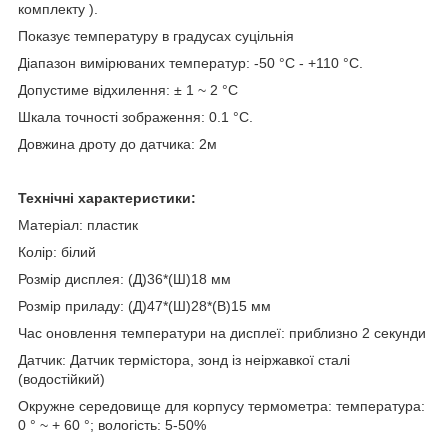
комплекту
).
Показує температуру в градусах суцільнія
Діапазон вимірюваних температур: -50 °C - +110 °C.
Допустиме відхилення: ± 1 ~ 2
°C
Шкала точності зображення: 0.1 °C.
Довжина дроту до датчика: 2м
Технічні характеристики:
Матеріал: пластик
Колір: білий
Розмір дисплея: (Д)36*(Ш)18 мм
Розмір приладу: (Д)47*(Ш)28*(В)15 мм
Час оновлення температури на дисплеї: приблизно 2 секунди
Датчик: Датчик термістора, зонд із неіржавкої сталі
(водостійкий)
Окружне середовище для корпусу термометра: температура:
0 ° ~ + 60 °; вологість: 5-50%