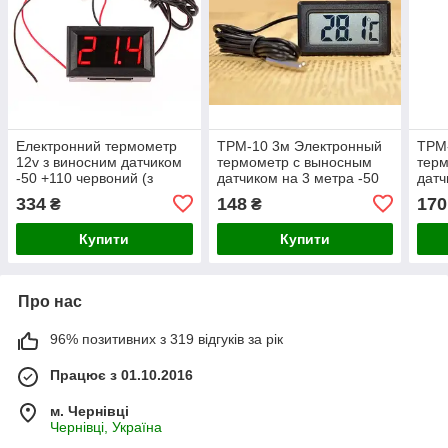
Електронний термометр
TPM-10 3м Электронный
TPM
12v з виносним датчиком
термометр с выносным
терм
-50 +110 червоний (з
датчиком на 3 метра -50
датч
тонкою підстройною)
+110 черный
+110
334
148
170
₴
₴
Купити
Купити
Про нас
96% позитивних з 319 відгуків за рік
Працює з 01.10.2016
м. Чернівці
Чернівці, Україна