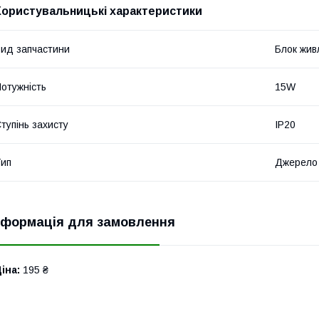
Користувальницькі характеристики
ид запчастини
Блок жив
отужність
15W
тупінь захисту
IP20
ип
Джерело
нформація для замовлення
іна:
195 ₴