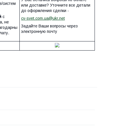
в/систем
или доставке? Уточните все детали
до оформления сделки -
й
с
cv-svet.com.ua@ukr.net
а, не
Задайте Ваши вопросы через
лагодарны
электронную почту
лату.