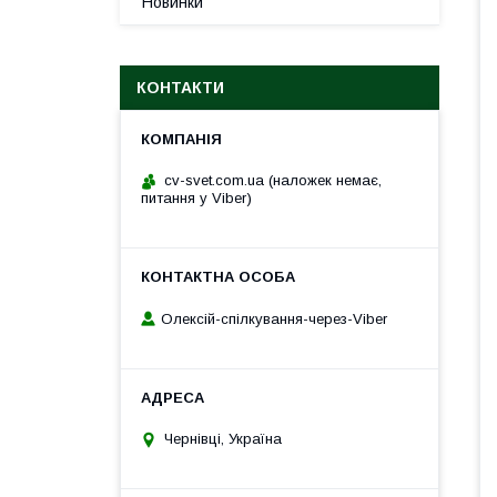
Новинки
КОНТАКТИ
cv-svet.com.ua (наложек немає,
питання у Viber)
Олексій-спілкування-через-Viber
Чернівці, Україна