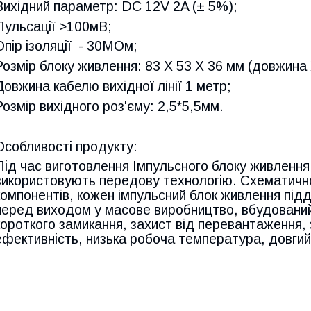
Вихідний параметр: DC 12V 2A (± 5%);
Пульсації >100мВ;
Опір ізоляції - 30МОм;
Розмір блоку живлення: 83 X 53 X 36 мм (довжина
Довжина кабелю вихідної лінії 1 метр;
Розмір вихідного роз'єму: 2,5*5,5мм.
Особливості продукту:
Під час виготовлення Імпульсного блоку живленн
використовують передову технологію. Схематично
компонентів, кожен імпульсний блок живлення пі
перед виходом у масове виробництво, вбудований
короткого замикання, захист від перевантаження, 
ефективність, низька робоча температура, довгий