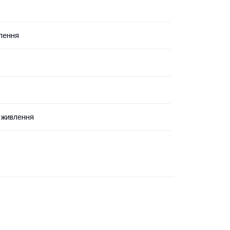
лення
 живлення