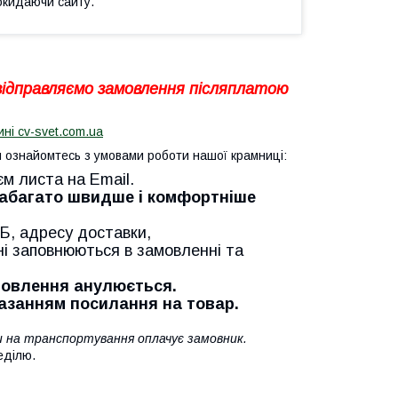
окидаючи сайту.
 відправляємо замовлення післяплатою
ині cv-svet.com.ua
ознайомтесь з умовами роботи нашої крамниці:
єм листа на Email.
Набагато швидше і комфортніше
Б, адресу доставки,
ні заповнюються в замовленні та
амовлення анулюється.
казанням посилання на товар.
ти на транспортування оплачує замовник.
еділю.