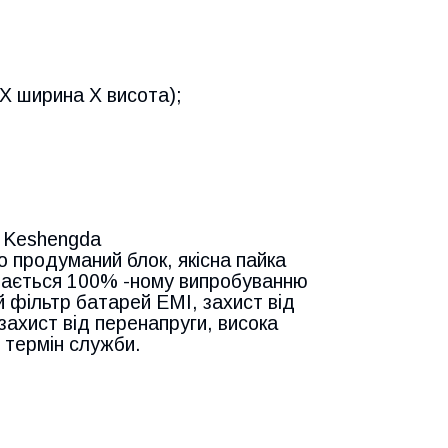
 X ширина X висота);
я Keshengda
 продуманий блок, якісна пайка
ддається 100% -ному випробуванню
 фільтр батарей EMI, захист від
захист від перенапруги, висока
 термін служби.