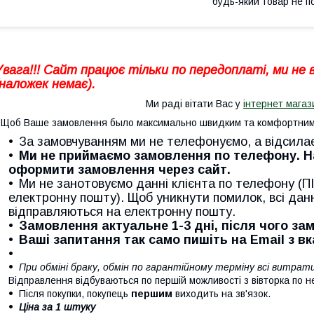
будь-який товар не п
Увага!!! Сайт працює тільки по передоплаті, ми не
(наложек немає).
Ми раді вітати Вас у
інтернет магаз
Щоб Ваше замовлення было максимально швидким та комфортним 
За замовчуванням ми не телефонуємо, а відсила
Ми не приймаємо замовлення по телефону. 
оформити замовлення через сайт.
Ми не занотовуємо данні клієнта по телефону (ПІ
електронну пошту). Щоб уникнути помилок, всі дан
відправляються на електронну пошту.
Замовлення актуальне 1-3 дні, після чого з
Ваші запитання так само пишіть на Email з в
При обміні браку, обмін по гарантійному терміну всі витра
Відправлення відбуваються по першій можливості з вівторка по н
Після покупки, покупець
першим
виходить на зв'язок.
Ціна за 1 штуку