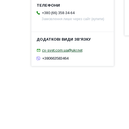
+380 (66) 358-34-64
Замовлення лише через сайт (купити)
cv-svet.com.ua@ukr.net
+380663583464