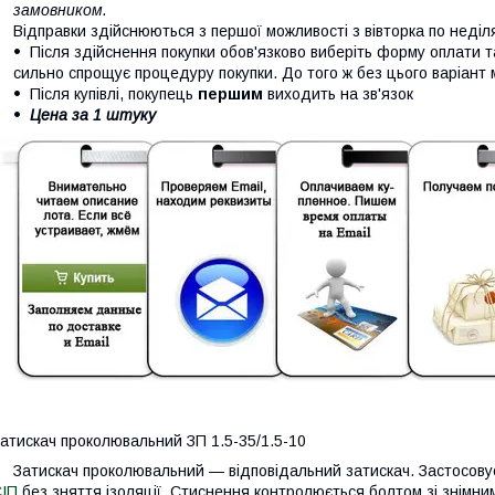
замовником.
Відправки здійснюються з першої можливості з вівторка по неділ
Після здійснення покупки обов'язково виберіть форму оплати т
сильно спрощує процедуру покупки. До того ж без цього варіант
Після купівлі, покупець
першим
виходить на зв'язок
Цена за 1 штуку
атискач проколювальний ЗП 1.5-35/1.5-10
атискач проколювальний — відповідальний затискач. Застосовує
ІП
без зняття ізоляції. Стиснення контролюється болтом зі знімн