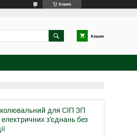
Кошик
Кошик
околювальний для СІП ЗП
, електричних з'єднань без
ії