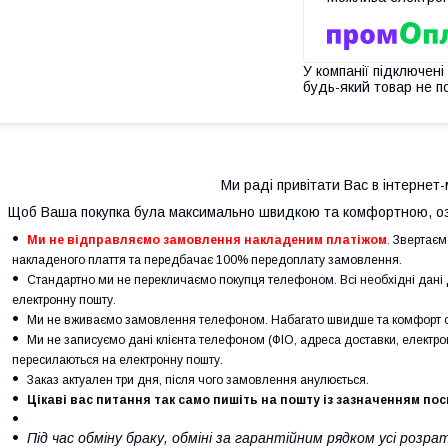
У компанії підключені
будь-який товар не п
Ми раді привітати Вас в інтернет-
Щоб Ваша покупка була максимально швидкою та комфортною, оз
Ми не відправляємо замовлення накладеним платіжом
. Звертаєм
накладеного плаття та передбачає 100% передоплату замовлення.
Стандартно ми не перекличаємо покупця телефоном. Всі необхідні дан
електронну пошту.
Ми не вживаємо замовлення телефоном. Набагато швидше та комфорт о
Ми не записуємо дані клієнта телефоном (ФІО, адреса доставки, електрон
пересилаються на електронну пошту.
Заказ актуален три дня, після чого замовлення анулюється.
Цікаві вас питання так само пишіть на пошту із зазначенням по
Під час обміну браку, обміні за гарантійним рядком усі роз