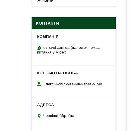
Новинки
КОНТАКТИ
cv-svet.com.ua (наложек немає,
питання у Viber)
Олексій-спілкування-через-Viber
Чернівці, Україна