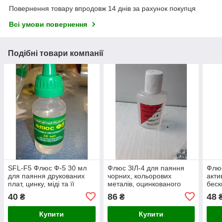
Повернення товару впродовж 14 днів за рахунок покупця
Всі умови повернення
Подібні товари компанії
SFL-F5 Флюс Ф-5 30 мл
Флюс ЗІЛ-4 для паяння
Флю
для паяння друкованих
чорних, кольорових
акт
плат, цинку, міді та її
металів, оцинкованого
беск
сплавів, нікелю та його
заліза 30 мл
меди
40
86
48
₴
₴
сплавів
30м
Купити
Купити