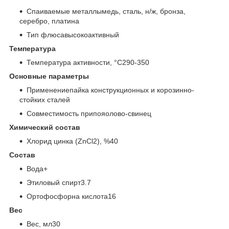
Спаиваемые металлымедь, сталь, н/ж, бронза,
серебро, платина
Тип флюсавысокоактивный
Температура
Температура активности, °C290-350
Основные параметры
Применениепайка конструкционных и корозинно-
стойких сталей
Совместимость припояолово-свинец
Химический состав
Хлорид цинка (ZnCl2), %40
Состав
Вода+
Этиловый спирт3.7
Ортофосфорна кислота16
Вес
Вес, мл30