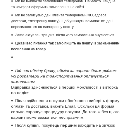
Ми не вживаємо замовлення телефоном. Набагато швидше
та комфорт оформити замовлення на сайті.
Ми не записуємо дані клієнта телефоном (ФІО, адреса
доставки, електронну пошту). Щоб уникнути помилок, всі дані
пересилаються на електронну пошту.
Заказ актуален три дня, після чого замовлення анулюється.
Цікаві вас питання так само пишіть на пошту із зазначенням
посилання на товар.
Під час обміну браку, обміні за гарантійним рядком
усі розратери на транспортування оплачується
замовником.
Відправки здійснюються з першої можливості з вівторка
по неділя.
Після здійснення покупки обов'язково виберіть форму
оплати та доставки, вкажіть Email. Оскільки ця форма
сильно спрощує процедуру покупки. До того ж без цього
варіант може вважатися несправжнім.
Після купівлі, покупець
першим
виходить на зв'язок