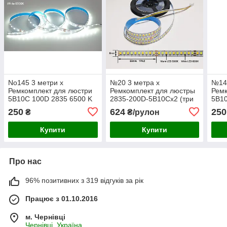
No145 3 метри х
№20 3 метра х
№146
Ремкомплект для люстри
Ремкомплект для люстры
Ремк
5B10C 100D 2835 6500 K
2835-200D-5B10Cx2 (три
5B1
60Wx1colors стрічка 7 мм.
режима/цвета) 1x3pin
60Wx
250
624
250
₴
₴/рулон
лента 7мм.
Купити
Купити
Про нас
96% позитивних з 319 відгуків за рік
Працює з 01.10.2016
м. Чернівці
Чернівці, Україна