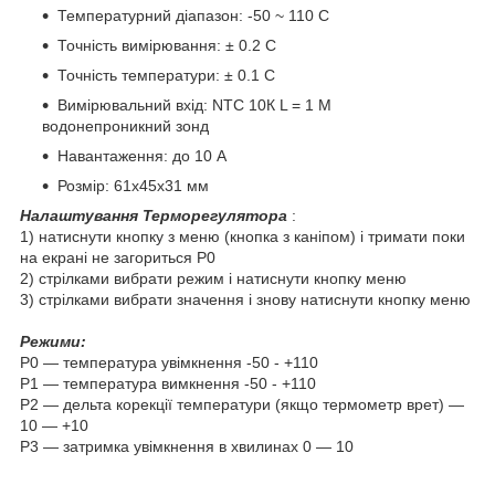
Температурний діапазон: -50 ~ 110 C
Точність вимірювання: ± 0.2 C
Точність температури: ± 0.1 C
Вимірювальний вхід: NTC 10К L = 1 М
водонепроникний зонд
Навантаження: до 10 А
Розмір: 61х45х31 мм
Налаштування Терморегулятора
:
1) натиснути кнопку з меню (кнопка з каніпом) і тримати поки
на екрані не загориться Р0
2) стрілками вибрати режим і натиснути кнопку меню
3) стрілками вибрати значення і знову натиснути кнопку меню
Режими:
Р0 — температура увімкнення -50 - +110
P1 — температура вимкнення -50 - +110
Р2 — дельта корекції температури (якщо термометр врет) —
10 — +10
P3 — затримка увімкнення в хвилинах 0 — 10