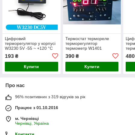
Цифровий
Термостат термореле
Циф
терморегулятор у корпусі
терморегулятор
терм
W3230 5V -55 ~ +120 °C
термометр W1401
терм
Реле температури в
193
390
480
₴
₴
інкубатор - цифровий
термостат
Купити
Купити
Про нас
96% позитивних з 319 відгуків за рік
Працює з 01.10.2016
м. Чернівці
Чернівці, Україна
Контакти