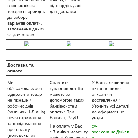
в кошик кілька
підтвердіть дані
товарів і перейдіть
для доставки.
до вибору
варіантів оплати,
заповнення даних
за доставкою.
Доставка та
оплата
Ми
Сплатити
У Вас залишилися
об'ясоховаємося
куплений лот Ви
питання щодо
відправити товар
можете за
оплати чи
не пізніше 7
допомогою таких
доставляння?
робочих днів
банків/систем
Уточніть усі деталі
(зазвичай 1-5 днів)
оплати: При
до оформлення
після отримання
Банкват, PayU.
угоди —
та повідомлення
На оплату у Вас
cv-
про оплату
є
7 днів
з моменту
svet.com.ua@ukr.n
(понедельник
купівлі, будь ласка,
et