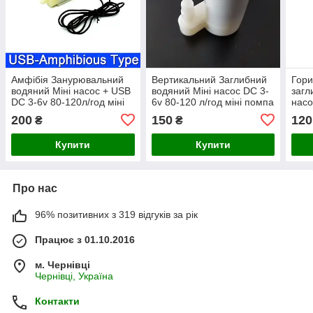
Амфібія Занурювальний
Вертикальний Заглибний
Гори
водяний Міні насос + USB
водяний Міні насос DC 3-
загл
DC 3-6v 80-120л/год міні
6v 80-120 л/год міні помпа
насо
помпа
міні
200
150
120
₴
₴
Купити
Купити
Про нас
96% позитивних з 319 відгуків за рік
Працює з 01.10.2016
м. Чернівці
Чернівці, Україна
Контакти