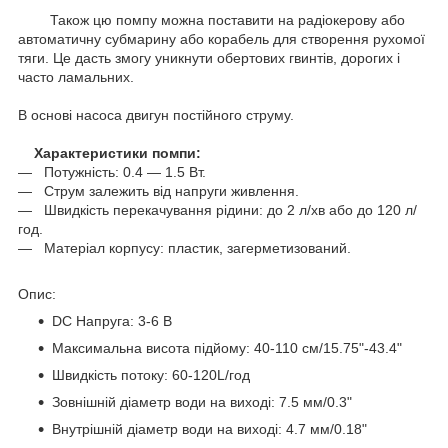
Також цю помпу можна поставити на радіокерову або
автоматичну субмарину або корабель для створення рухомої
тяги. Це дасть змогу уникнути обертових гвинтів, дорогих і
часто ламальних.
В основі насоса двигун постійного струму.
Характеристики помпи:
― Потужність: 0.4 — 1.5 Вт.
― Струм залежить від напруги живлення.
― Швидкість перекачування рідини: до 2 л/хв або до 120 л/
год.
― Матеріал корпусу: пластик, загерметизований.
Опис:
DC Напруга: 3-6 В
Максимальна висота підйому: 40-110 см/15.75"-43.4"
Швидкість потоку: 60-120L/год
Зовнішній діаметр води на виході: 7.5 мм/0.3"
Внутрішній діаметр води на виході: 4.7 мм/0.18"