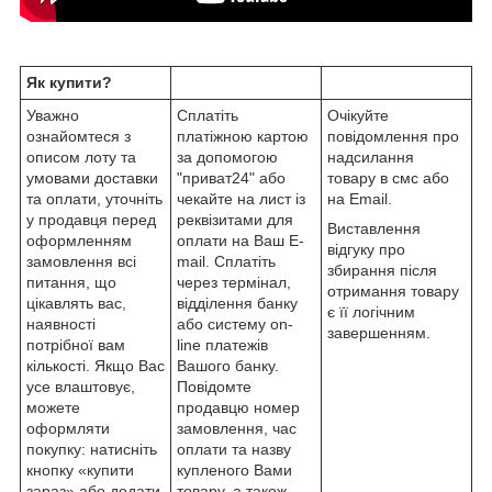
Як купити?
Уважно
Сплатіть
Очікуйте
ознайомтеся з
платіжною картою
повідомлення про
описом лоту та
за допомогою
надсилання
умовами доставки
"приват24" або
товару в смс або
та оплати, уточніть
чекайте на лист із
на Email.
у продавця перед
реквізитами для
Виставлення
оформленням
оплати на Ваш E-
відгуку про
замовлення всі
mail. Сплатіть
збирання після
питання, що
через термінал,
отримання товару
цікавлять вас,
відділення банку
є її логічним
наявності
або систему on-
завершенням.
потрібної вам
line платежів
кількості. Якщо Вас
Вашого банку.
усе влаштовує,
Повідомте
можете
продавцю номер
оформляти
замовлення, час
покупку: натисніть
оплати та назву
кнопку «купити
купленого Вами
зараз» або додати
товару, а також