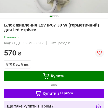
Блок живлення 12v IP67 30 W (герметичний)
для led стрічки
В наявності
Код: СВДТ 90 / MF-30-12
Опт і роздріб
570
₴
570 ₴
від 5 шт.
Купити
або
Купити з
Що таке купити з Пром?