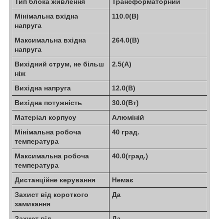
Тип блока живлення
Трансформаторний
Мінімальна вхідна
110.0(В)
напруга
Максимальна вхідна
264.0(В)
напруга
Вихідний струм, не більш
2.5(А)
ніж
Вихідна напруга
12.0(В)
Вихідна потужність
30.0(Вт)
Матеріал корпусу
Алюміній
Мінімальна робоча
40 град.
температура
Максимальна робоча
40.0(град.)
температура
Дистанційне керування
Немає
Захист від короткого
Да
замикання
Захист від
Да