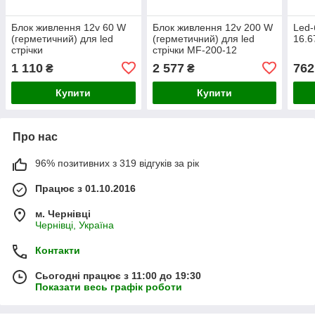
Блок живлення 12v 60 W
Блок живлення 12v 200 W
Led-
(герметичний) для led
(герметичний) для led
16.6
стрічки
стрічки MF-200-12
1 110
2 577
762
₴
₴
Купити
Купити
Про нас
96% позитивних з 319 відгуків за рік
Працює з 01.10.2016
м. Чернівці
Чернівці, Україна
Контакти
Сьогодні працює з 11:00 до 19:30
Показати весь графік роботи