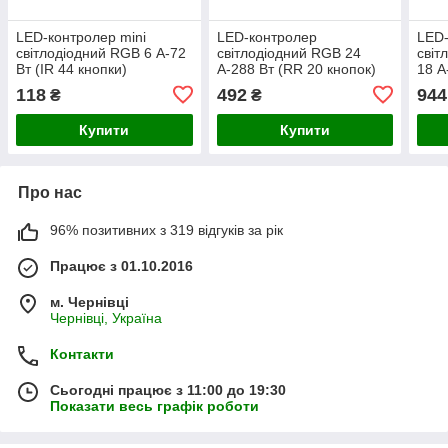
LED-контролер mini
LED-контролер
LED
світлодіодний RGB 6 А-72
світлодіодний RGB 24
світ
Вт (IR 44 кнопки)
А-288 Вт (RR 20 кнопок)
18 А
118
492
944
₴
₴
Купити
Купити
Про нас
96% позитивних з 319 відгуків за рік
Працює з 01.10.2016
м. Чернівці
Чернівці, Україна
Контакти
Сьогодні працює з 11:00 до 19:30
Показати весь графік роботи