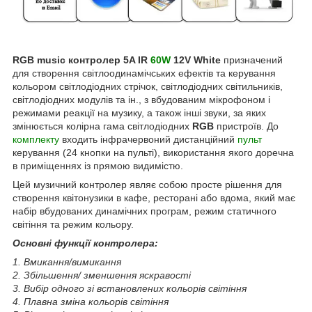
RGB music контролер
5A IR
60W
12V
White
призначений
для створення світлоодинамічських ефектів та керування
кольором світлодіодних стрічок, світлодіодних світильників,
світлодіодних модулів та ін., з вбудованим мікрофоном і
режимами реакції на музику, а також інші звуки, за яких
змінюється колірна гама світлодіодних
RGB
пристроїв. До
комплекту
входить інфрачервоний дистанційний
пульт
керування (24 кнопки на пульті), використання якого доречна
в приміщеннях із прямою видимістю.
Цей музичний контролер являє собою просте рішення для
створення квітонузики в кафе, ресторані або вдома, який має
набір вбудованих динамічних програм, режим статичного
світіння та режим кольору.
Основні функції контролера:
1. Вмикання/вимикання
2. Збільшення/ зменшення яскравості
3. Вибір одного зі встановлених кольорів світіння
4. Плавна зміна кольорів світіння