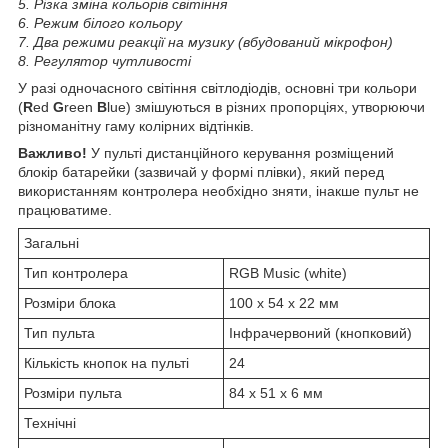
5.
Різка зміна кольорів світіння
6. Режим білого кольору
7. Два режими реакції на музику (вбудований мікрофон)
8. Регулятор чутливості
У разі одночасного світіння світлодіодів, основні три кольори
(
R
ed
G
reen
B
lue) змішуються в різних пропорціях, утворюючи
різноманітну гаму колірних відтінків.
Важливо!
У пульті дистанційного керування розміщений
блокір батарейки (зазвичай у формі плівки), який перед
використанням контролера необхідно зняти, інакше пульт не
працюватиме.
Загальні
Тип контролера
RGB Music (white)
Розміри блока
100 x 54 x 22 мм
Тип пульта
Інфрачервоний (кнопковий)
Кількість кнопок на пульті
24
Розміри пульта
84 x 51 x 6 мм
Технічні