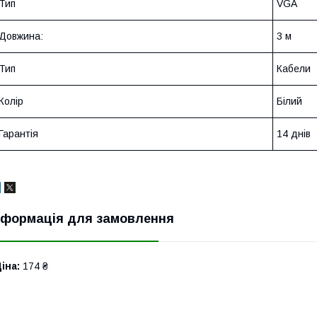
Тип
VGA
Довжина:
3 м
Тип
Кабели
Колір
Білий
Гарантія
14 днів
нформація для замовлення
іна:
174 ₴