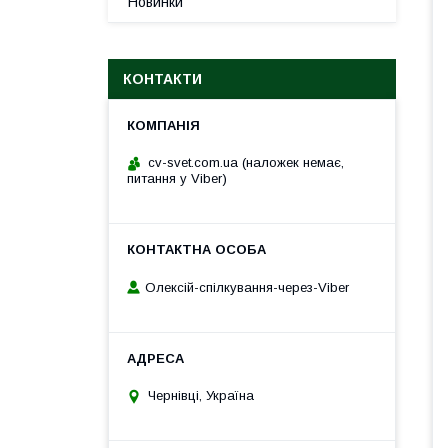
Новинки
КОНТАКТИ
cv-svet.com.ua (наложек немає,
питання у Viber)
Олексій-спілкування-через-Viber
Чернівці, Україна