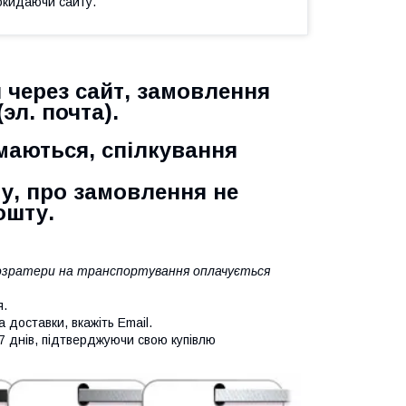
окидаючи сайту.
 через сайт,
замовлення
(эл. почта).
маються, спілкування
у, про замовлення не
ошту.
 розратери на транспортування оплачується
я.
 доставки, вкажіть Email.
7 днів, підтверджуючи свою купівлю