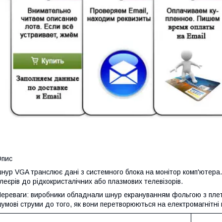
Опис
нур VGA транслює дані з системного блока на монітор комп'ютера.
леєрів до рідкокристалічних або плазмових телевізорів.
ереваги: виробники обладнали шнур екрануванням фольгою з плеті
умові струми до того, як вони перетворюються на електромагнітні