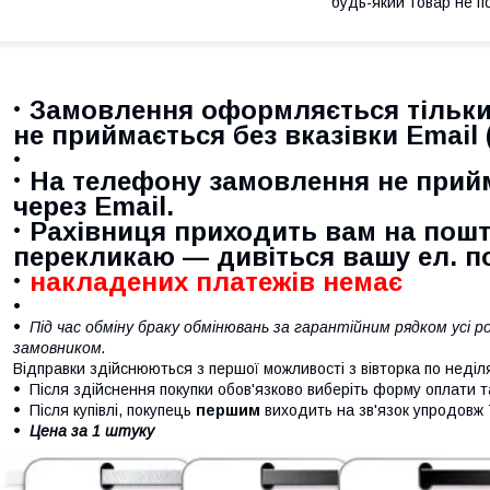
будь-який товар не п
Замовлення оформляється тільки
не приймається
без вказівки Email 
На телефону замовлення не прий
через Email.
Рахівниця приходить вам на пошт
перекликаю — дивіться вашу ел. п
накладених платежів немає
Під час обміну браку обмінювань за гарантійним рядком усі
замовником.
Відправки здійснюються з першої можливості з вівторка по неділ
Після здійснення покупки обов'язково виберіть форму оплати та
Після купівлі, покупець
першим
виходить на зв'язок упродовж 
Цена за 1 штуку