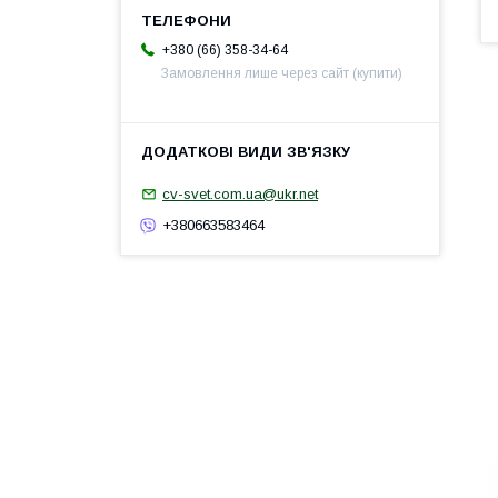
+380 (66) 358-34-64
Замовлення лише через сайт (купити)
cv-svet.com.ua@ukr.net
+380663583464