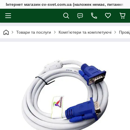
Інтернет магазин cv-svet.com.ua (наложек немає, питання у V
Товари та послуги
Комп'ютери та комплетуючі
Прові