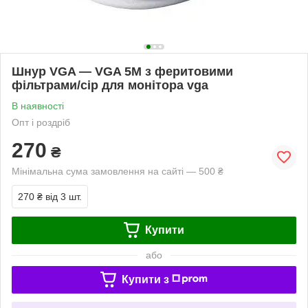
Шнур VGA — VGA 5M з феритовими
фільтрами/сір для монітора vga
В наявності
Опт і роздріб
270
₴
Мінімальна сума замовлення на сайті — 500 ₴
270 ₴
від 3 шт.
Купити
або
Купити з