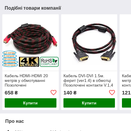
Подібні товари компанії
Кабель HDMI-HDMI 20
Кабель DVI-DVI 1.5м.
Кабе
метрів у обмотуванні
ферит (ver1.4) в обмотці
метр
Позолочені
Позолочені контакти V.1,4
конт
контакти.ферити.V.1,4
658
140
121
₴
₴
Купити
Купити
Про нас