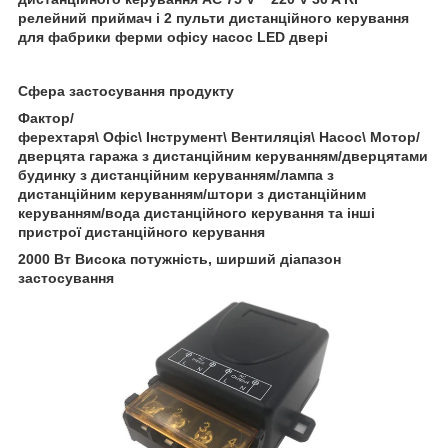
релейний приймач і 2 пульти дистанційного керування
для фабрики ферми офісу насос LED двері
Сфера застосування продукту
Фактор/
ферехтаря
\
Офіс
\
Інструмент
\
Вентиляція
\
Насос
\
Мотор/
дверцята гаража з дистанційним керуванням/дверцятами
будинку з дистанційним керуванням/лампа з
дистанційним керуванням/штори з дистанційним
керуванням/вода дистанційного керування та інші
пристрої дистанційного керування
2000 Вт Висока потужність, ширший діапазон
застосування