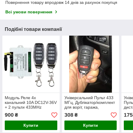
Повернення товару впродовж 14 днів за рахунок покупця
Всі умови повернення
Подібні товари компанії
Модуль Реле 4х
Універсальний Пульт 433
Унів
канальний 10A DC12V-36V
МГц, Дублікатор/комплект
Пуль
+ 2 пульти 433MHz
для воріт, гаража,
дист
дистанційний вимикач
шлагбауму
сигн
900
308
175
₴
₴
насоса, мотора
Купити
Купити