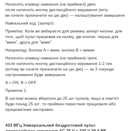
Натисніть клавішу навчання (на приймачі) двічі,
після натисніть кнопку дистанційного керування (коту
ви хочете призначити на цю дію) — налаштування завершене
Навчальний код: (заперт)
Примітка: Коли ви вибираєте для режиму заперт кнопки, для
того, щоб пульт працював на ньому, дві кнопки, перша для
"вмик", друга для "вимк".
Наприклад: Кнопка A = вмик, кнопка B = вимик
Натисніть клавішу навчання (на приймачі) тричі,
після натисніть кнопку дистанційного керування 1-2 сек
(котову ви хочете призначити на цю дію) — за 3 секунди
настроювання буде завершене
A = ON, B = OFF.
Примітка 1:
В системі можна зберігати до 25 шт. пультів, якщо в пам'яті
буде понад 25 шт., то приймач перестане працювати або
працюватиме несправно.
433 МГц Універсальний бездротовий пульт
дистанційного керування AC 75 V ~ 220 V 30 A RF