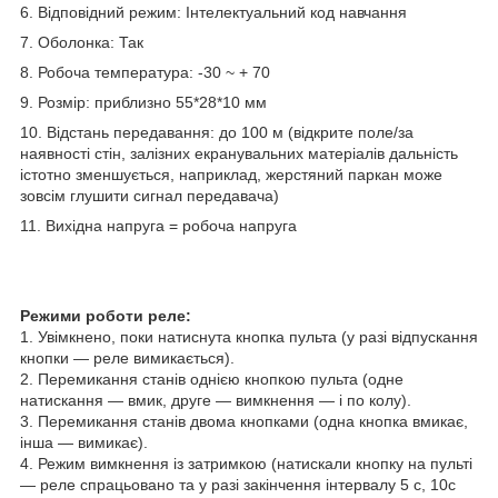
6. Відповідний режим: Інтелектуальний код навчання
7. Оболонка: Так
8. Робоча температура: -30 ~ + 70
9. Розмір: приблизно 55*28*10 мм
10. Відстань передавання: до 100 м (відкрите поле/за
наявності стін, залізних екранувальних матеріалів дальність
істотно зменшується, наприклад, жерстяний паркан може
зовсім глушити сигнал передавача)
11. Вихідна напруга = робоча напруга
Режими роботи реле:
1. Увімкнено, поки натиснута кнопка пульта (у разі відпускання
кнопки — реле вимикається).
2. Перемикання станів однією кнопкою пульта (одне
натискання — вмик, друге — вимкнення — і по колу).
3. Перемикання станів двома кнопками (одна кнопка вмикає,
інша — вимикає).
4. Режим вимкнення із затримкою (натискали кнопку на пульті
— реле спрацьовано та у разі закінчення інтервалу 5 с, 10с