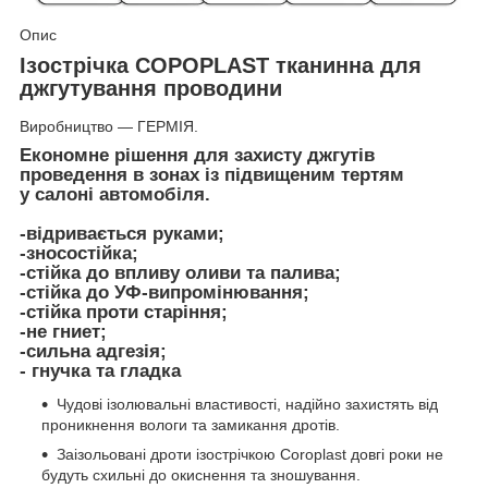
Опис
Ізострічка COPOPLAST тканинна для
джгутування проводини
Виробництво — ГЕРМІЯ.
Економне рішення для захисту джгутів
проведення в зонах із підвищеним тертям
у салоні автомобіля.
-відривається руками;
-зносостійка;
-стійка до впливу оливи та палива;
-стійка до УФ-випромінювання;
-стійка проти старіння;
-не гниет;
-сильна адгезія;
- гнучка та гладка
Чудові ізолювальні властивості, надійно захистять від
проникнення вологи та замикання дротів.
Заізольовані дроти ізострічкою Coroplast довгі роки не
будуть схильні до окиснення та зношування.