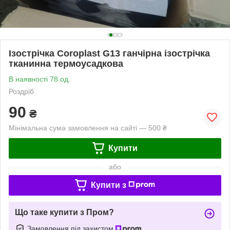
Ізострічка Coroplast G13 ганчірна ізострічка
тканинна термоусадкова
В наявності 78 од.
Роздріб
90
₴
Мінімальна сума замовлення на сайті — 500 ₴
Купити
або
Купити з
Що таке купити з Пром?
Замовлення під захистом