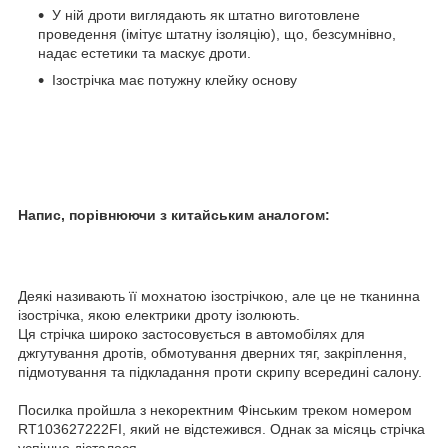
У ній дроти виглядають як штатно виготовлене
проведення (імітує штатну ізоляцію), що, безсумнівно,
надає естетики та маскує дроти.
Ізострічка має потужну клейку основу
Напис, порівнюючи з китайським аналогом:
Деякі називають її мохнатою ізострічкою, але це не тканинна
ізострічка, якою електрики дроту ізолюють.
Ця стрічка широко застосовується в автомобілях для
джгутування дротів, обмотування дверних тяг, закріплення,
підмотування та підкладання проти скрипу всередині салону.
Посилка пройшла з некоректним Фінським треком номером
RT103627222FI, який не відстежився. Однак за місяць стрічка
успішно дісталося.