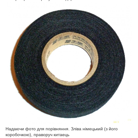
Надаючи фото для порівняння. Зліва німецький (з його
коробочкою), праворуч китаець