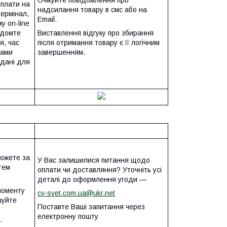
Очікуйте повідомлення про
оплати на
надсилання товару в смс або на
термінал,
Email.
у on-line
ідомте
Виставлення відгуку про збирання
я, час
після отримання товару є її логічним
Вами
завершенням.
 дані для
можете за
У Вас залишилися питання щодо
тем
оплати чи доставляння? Уточніть усі
деталі до оформлення угоди —
моменту
cv-svet.com.ua@ukr.net
шуйте
Поставте Ваші запитання через
електронну пошту
.