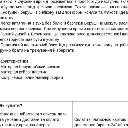
а вході в слуховий прохід, розсіюється в просторі до наступної вк
ідбувається перед третьою заслінкою. Так чи інакше — ваш сон пі
 «Розумні» беруші із силікону завдяки формі конуса та м'якості і
роходу
 Легке витягання з вуха без болю й безпеки! Беруші не можуть ви
озмір першої заслінки. Для вилучення просто потягніть за силікон
 Гарний дизайн. Безумовно, це важлива риса для спортсменок і ш
еповторність має бути в усьому
 Практичний пластиковий бокс. Що розв'язує ця точка, чому потрібн
ручно брати на тренування й зберігати.
арактеристики
 Матеріал беруш: м'який силікон
 Матеріал кейса: пластик
 Колір кейса: білий/напівпрозорий
Як купити?
Уважно ознайомтеся з описом лота
та умовами доставки та оплати,
Сплатіть платіжною картою 
уточніть у продавця перед
допомогою "приват24" або 