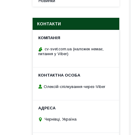
Новинки
КОНТАКТИ
cv-svet.com.ua (наложек немає,
питання у Viber)
Олексій-спілкування-через-Viber
Чернівці, Україна