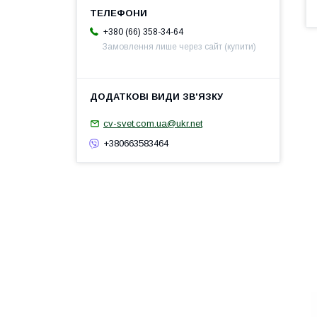
+380 (66) 358-34-64
Замовлення лише через сайт (купити)
cv-svet.com.ua@ukr.net
+380663583464