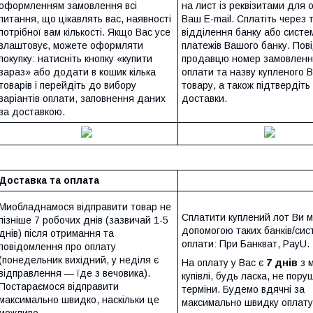
оформленням замовлення всі
на лист із реквізитами для 
питання, що цікавлять вас, наявності
Ваш E-mail. Сплатіть через 
потрібної вам кількості. Якщо Вас усе
відділення банку або систем
влаштовує, можете оформляти
платежів Вашого банку. Пов
покупку: натисніть кнопку «купити
продавцю номер замовленн
зараз» або додати в кошик кілька
оплати та назву купленого 
товарів і перейдіть до вибору
товару, а також підтвердіть
варіантів оплати, заповнення даних
доставки.
за доставкою.
Доставка та оплата
Миобладнамося відправити товар не
Сплатити куплений лот Ви 
пізніше 7 робочих днів (зазвичай 1-5
допомогою таких банків/сис
днів) після отримання та
оплати: При Банкват, PayU.
повідомлення про оплату
(понедельник вихідний, у неділя є
На оплату у Вас є
7 днів
з 
відправлення — їде з вечовика).
купівлі, будь ласка, не пору
Постараємося відправити
терміни. Будемо вдячні за
максимально швидко, наскільки це
максимально швидку оплату