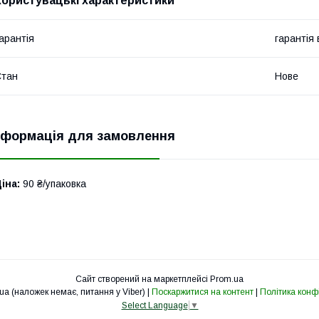
Користувацькi характеристики
арантія
гарантія
Стан
Нове
нформація для замовлення
іна:
90 ₴/упаковка
Сайт створений на маркетплейсі
Prom.ua
cv-svet.com.ua (наложек немає, питання у Viber) |
Поскаржитися на контент
|
Політика конф
Select Language
▼