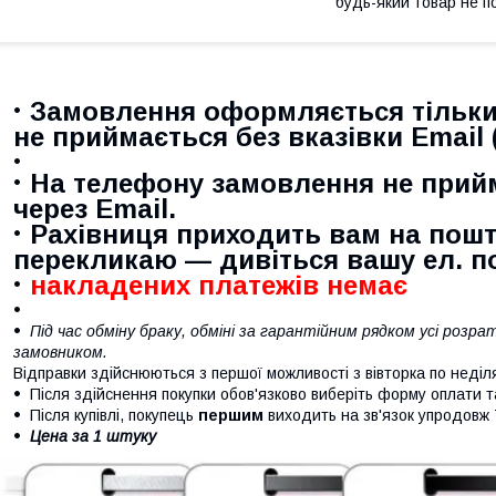
будь-який товар не п
Замовлення оформляється тільки
не приймається
без вказівки Email 
На телефону замовлення не прий
через Email.
Рахівниця приходить вам на пошт
перекликаю — дивіться вашу ел. п
накладених платежів немає
Під час обміну браку, обміні за гарантійним рядком усі роз
замовником.
Відправки здійснюються з першої можливості з вівторка по неділ
Після здійснення покупки обов'язково виберіть форму оплати та
Після купівлі, покупець
першим
виходить на зв'язок упродовж 
Цена за 1 штуку