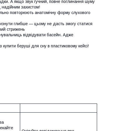
ладки. А якщо звук гучний, повне поглинання шуму
д надійним захистом!
деально повторюють анатомічну форму слухового
слизнути глибше — цьому не дасть змогу статися
овий стрижень
анувальниць відвідувати басейн. Адже
о купити беруші для сну в пластиковому кейсі!
за
чекайте