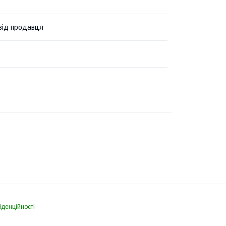
 від продавця
іденційності