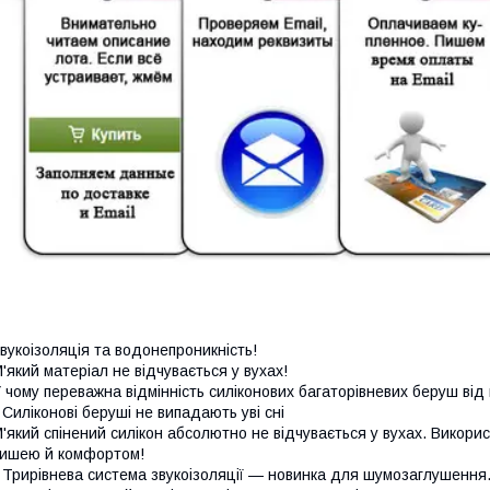
вукоізоляція та водонепроникність!
'який матеріал не відчувається у вухах!
 чому переважна відмінність силіконових багаторівневих беруш від
 Силіконові беруші не випадають уві сні
'який спінений силікон абсолютно не відчувається у вухах. Викор
ишею й комфортом!
 Трирівнева система звукоізоляції — новинка для шумозаглушення. 