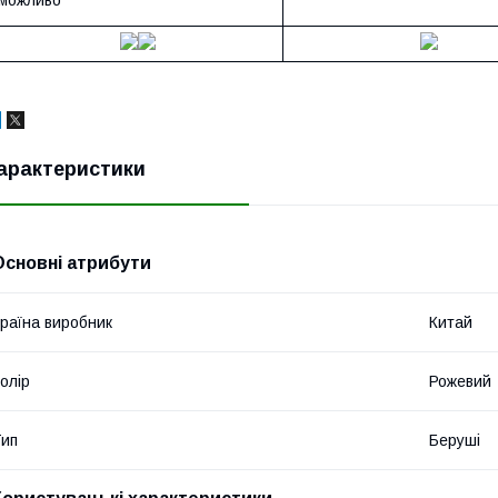
можливо
арактеристики
Основні атрибути
раїна виробник
Китай
олір
Рожевий
ип
Беруші