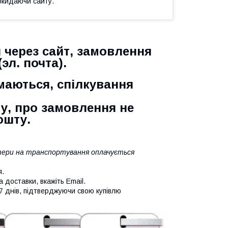
окидаючи сайту.
 через сайт,
замовлення
(эл. почта).
маються, спілкування
у, про замовлення не
ошту.
ратери на транспортування оплачується
я.
 доставки, вкажіть Email.
7 днів, підтверджуючи свою купівлю