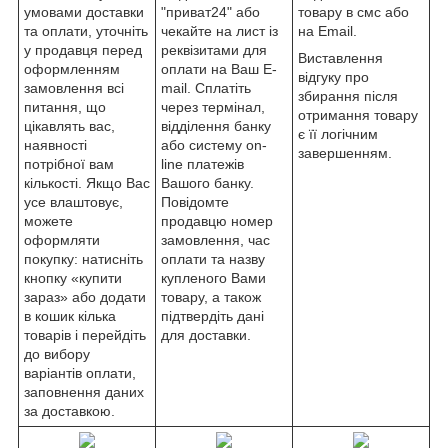
умовами доставки
"приват24" або
товару в смс або
та оплати, уточніть
чекайте на лист із
на Email.
у продавця перед
реквізитами для
Виставлення
оформленням
оплати на Ваш E-
відгуку про
замовлення всі
mail. Сплатіть
збирання після
питання, що
через термінал,
отримання товару
цікавлять вас,
відділення банку
є її логічним
наявності
або систему on-
завершенням.
потрібної вам
line платежів
кількості. Якщо Вас
Вашого банку.
усе влаштовує,
Повідомте
можете
продавцю номер
оформляти
замовлення, час
покупку: натисніть
оплати та назву
кнопку «купити
купленого Вами
зараз» або додати
товару, а також
в кошик кілька
підтвердіть дані
товарів і перейдіть
для доставки.
до вибору
варіантів оплати,
заповнення даних
за доставкою.