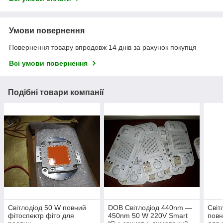
Умови повернення
Повернення товару впродовж 14 днів за рахунок покупця
Всі умови повернення
Подібні товари компанії
Світлодіод 50 W повний
DOB Світлодіод 440nm —
Світ
фітоспектр фіто для
450nm 50 W 220V Smart
повн