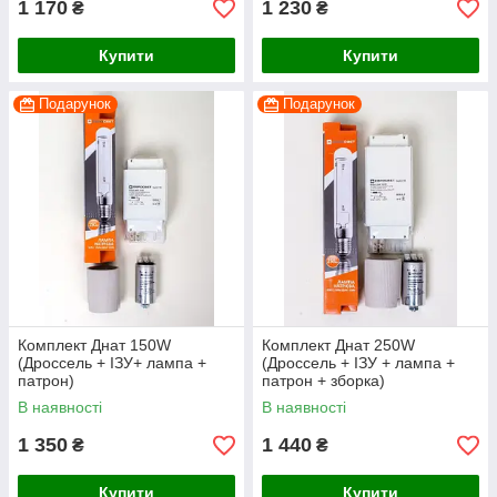
1 170
1 230
₴
₴
Купити
Купити
Подарунок
Подарунок
Комплект Днат 150W
Комплект Днат 250W
(Дроссель + ІЗУ+ лампа +
(Дроссель + ІЗУ + лампа +
патрон)
патрон + зборка)
В наявності
В наявності
1 350
1 440
₴
₴
Купити
Купити