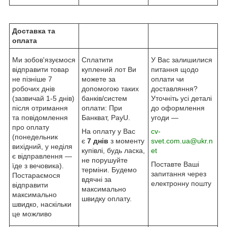
Доставка та
оплата
Ми зобов'язуємося
Сплатити
У Вас залишилися
відправити товар
куплений лот Ви
питання щодо
не пізніше 7
можете за
оплати чи
робочих днів
допомогою таких
доставляння?
(зазвичай 1-5 днів)
банків/систем
Уточніть усі деталі
після отримання
оплати: При
до оформлення
та повідомлення
Банкват, PayU.
угоди —
про оплату
На оплату у Вас
cv-
(понедельник
є
7 днів
з моменту
svet.com.ua@ukr.n
вихідний, у неділя
купівлі, будь ласка,
et
є відправлення —
не порушуйте
Поставте Ваші
їде з вечовика).
терміни. Будемо
запитання через
Постараємося
вдячні за
електронну пошту
відправити
максимально
максимально
швидку оплату.
швидко, наскільки
це можливо