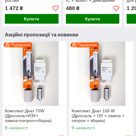
рослин
IC + захист + димований
для 
для рослин
1 472
480
1 2
₴
₴
Купити
Купити
Акційні пропозиції та новинки
Подарунок
Подарунок
Комплект Днат 70W
Комплект Днат 100 W
(Дроссель+ИЗУ+
(Дроссель + ІЗУ + лампа +
лампа+патрон+сборка)
патрон + зборка)
В наявності
В наявності