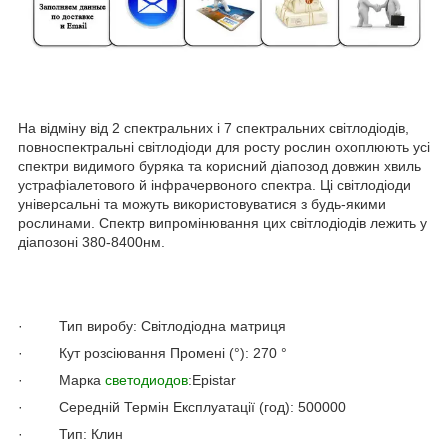
На відміну від 2 спектральних і 7 спектральних світлодіодів,
повноспектральні світлодіоди для росту рослин охоплюють усі
спектри видимого буряка та корисний діапозод довжин хвиль
устрафіалетового й інфрачервоного спектра. Ці світлодіоди
універсальні та можуть використовуватися з будь-якими
рослинами. Спектр випромінювання цих світлодіодів лежить у
діапозоні 380-8400нм.
· Тип виробу: Світлодіодна матриця
· Кут розсіювання Промені (°): 270 °
· Марка
светодиодов
:Epistar
· Середній Термін Експлуатації (год): 500000
· Тип: Клин