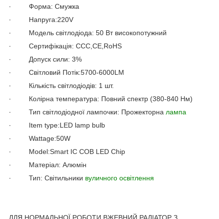
· Форма: Смужка
· Напруга:220V
· Модель світлодіода: 50 Вт високопотужний
· Сертифікація: CCC,CE,RoHS
· Допуск сили: 3%
· Світловий Потік:5700-6000LM
· Кількість світлодіодів: 1 шт.
· Колірна температура: Повний спектр (380-840 Нм)
· Тип світлодіодної лампочки: Прожекторна
лампа
· Item type:LED lamp bulb
· Wattage:50W
· Model:Smart IC COB LED Chip
· Матеріал: Алюмін
· Тип: Світильники
вуличного освітлення
ДЛЯ НОРМАЛЬНОЇ РОБОТИ ВЖЕВНИЙ РАДІАТОР З