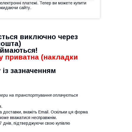
 електронні платежі. Тепер ви можете купити
окидаючи сайту.
ться виключно через
пошта)
иймаються!
у приватна (накладки
 із зазначенням
ратери на транспортування оплачується
я.
а доставки, вкажіть Email. Оскільки ця форма
 може вважатися несправжнім.
7 днів, підтверджуючи свою купівлю