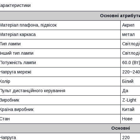
арактеристики
Основні атрибут
Матеріал плафона, підвісок
Акрил
Матеріал каркаса
метал
Тип лампи
Світлод
Інший тип лампи
Світлод
Потужність лампи
60.0 (Вт
Напруга мережі
220~240
Колір
Білий
Пульт дистанційного керування
Да
Виробник
Z-Light
Країна виробник
Китай
Стан
Нове
Основні
Напруга
220