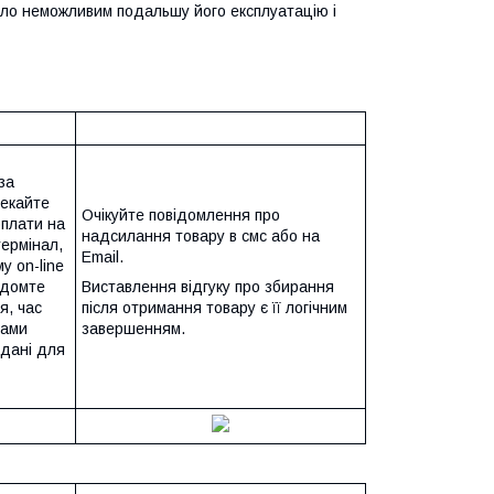
било неможливим подальшу його експлуатацію і
за
чекайте
Очікуйте повідомлення про
оплати на
надсилання товару в смс або на
термінал,
Email.
у on-line
ідомте
Виставлення відгуку про збирання
я, час
після отримання товару є її логічним
Вами
завершенням.
 дані для