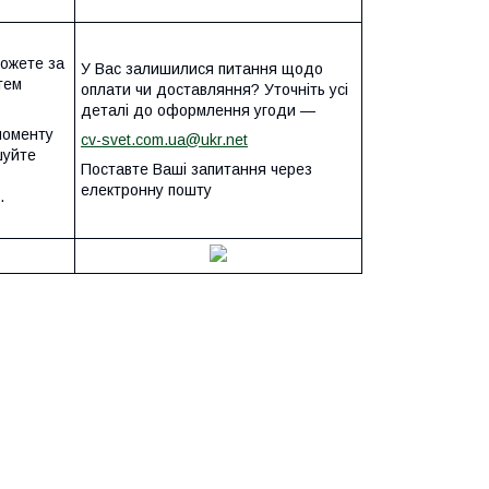
можете за
У Вас залишилися питання щодо
тем
оплати чи доставляння? Уточніть усі
деталі до оформлення угоди —
моменту
cv-svet.com.ua@ukr.net
шуйте
Поставте Ваші запитання через
електронну пошту
.