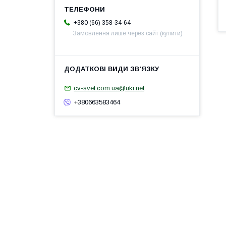
+380 (66) 358-34-64
Замовлення лише через сайт (купити)
cv-svet.com.ua@ukr.net
+380663583464