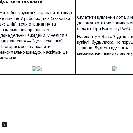
Доставка та оплата
Ми зобов'язуємося відправити товар
Сплатити куплений лот Ви 
не пізніше 7 робочих днів (зазвичай
допомогою таких банків/сис
1-5 днів) після отримання та
оплати: При Банкват, PayU.
повідомлення про оплату
(понедельник вихідний, у неділя є
На оплату у Вас є
7 днів
з 
відправлення — їде з вечовика).
купівлі, будь ласка, не пору
Постараємося відправити
терміни. Будемо вдячні за
максимально швидко, наскільки це
максимально швидку оплату
можливо