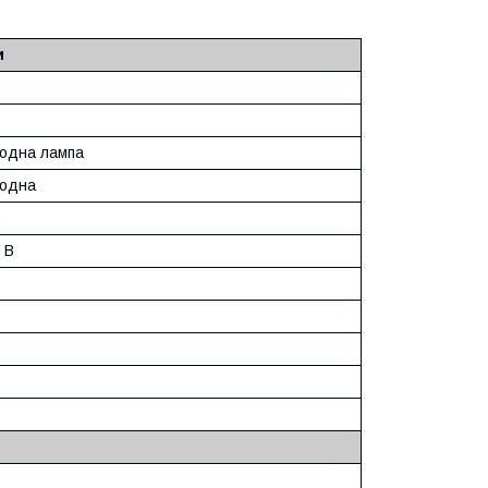
и
іодна лампа
іодна
)
 В