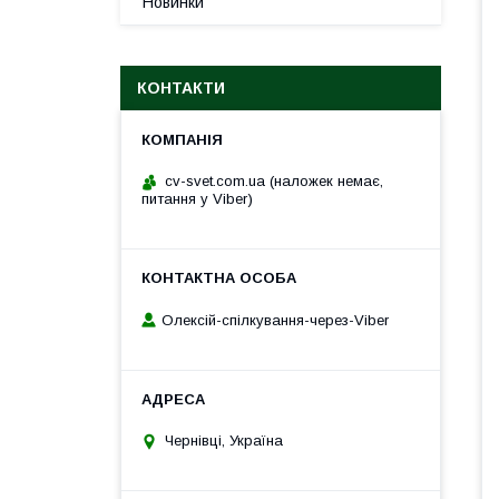
Новинки
КОНТАКТИ
cv-svet.com.ua (наложек немає,
питання у Viber)
Олексій-спілкування-через-Viber
Чернівці, Україна