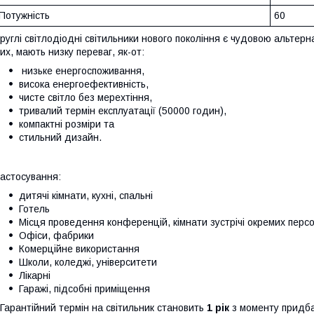
Потужність
60
руглі світлодіодні світильники нового покоління є чудовою альтер
их, мають низку переваг, як-от:
низьке енергоспоживання,
висока енергоефективність,
чисте світло без мерехтіння,
тривалий термін експлуатації (50000 годин),
компактні розміри та
стильний дизайн.
астосування:
дитячі кімнати, кухні, спальні
Готель
Місця проведення конференцій, кімнати зустрічі окремих перс
Офіси, фабрики
Комерційне використання
Школи, коледжі, університети
Лікарні
Гаражі, підсобні приміщення
арантійний термін на світильник становить
1 рік
з моменту придба