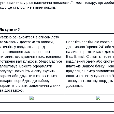
ути замінена, у разі виявлення неналежної якості товару, що зро
кщо це сталося не з вини покупця.
Як купити?
Уважно ознайомтеся з описом лоту
та умовами доставки та оплати,
Сплатіть платіжною картою 
уточніть у продавця перед
допомогою "приват24" або 
оформленням замовлення всі
на лист із реквізитами для 
питання, що цікавлять вас, наявності
Ваш E-mail. Сплатіть через 
потрібної вам кількості. Якщо Вас усе
відділення банку або систем
влаштовує, можете оформляти
платежів Вашого банку. Пов
покупку: натисніть кнопку «купити
продавцю номер замовленн
зараз» або додати в кошик кілька
оплати та назву купленого 
товарів і перейдіть до вибору
товару, а також підтвердіть
варіантів оплати, заповнення даних
доставки.
за доставкою.