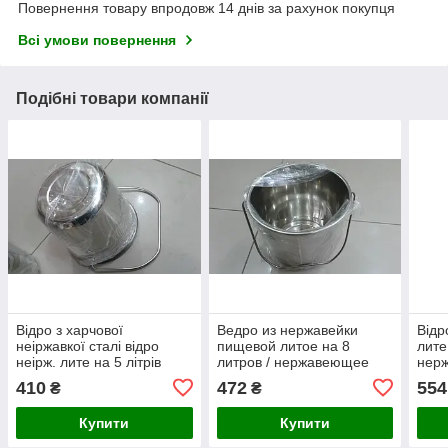
Повернення товару впродовж 14 днів за рахунок покупця
Всі умови повернення
Подібні товари компанії
Відро з харчової
Ведро из нержавейки
Відр
неіржавкої сталі відро
пищевой литое на 8
лите
неірж. лите на 5 літрів
литров / нержавеющее
нерж
ведро 8л.
410
472
554
₴
₴
Купити
Купити