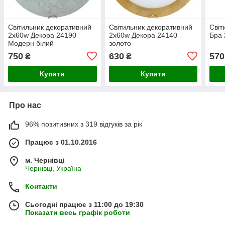
Світильник декоративний
Світильник декоративний
Світ
2х60w Декора 24190
2х60w Декора 24140
Бра 
Модерн білий
золото
750
630
570
₴
₴
Купити
Купити
Про нас
96% позитивних з 319 відгуків за рік
Працює з 01.10.2016
м. Чернівці
Чернівці, Україна
Контакти
Сьогодні працює з 11:00 до 19:30
Показати весь графік роботи