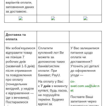
варіантів оплати,
заповнення даних
за доставкою.
Доставка та
оплата
Ми зобов'язуємося
Сплатити
У Вас залишилися
відправити товар
куплений лот Ви
питання щодо
не пізніше 7
можете за
оплати чи
робочих днів
допомогою таких
доставляння?
(зазвичай 1-5 днів)
банків/систем
Уточніть усі деталі
після отримання
оплати: При
до оформлення
та повідомлення
Банкват, PayU.
угоди —
про оплату
На оплату у Вас
cv-
(понедельник
є
7 днів
з моменту
svet.com.ua@ukr.n
вихідний, у неділя
купівлі, будь ласка,
et
є відправлення —
не порушуйте
Поставте Ваші
їде з вечовика).
терміни. Будемо
запитання через
Постараємося
вдячні за
електронну пошту