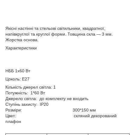
Якісні настінні та стельові світильники, квадратної,
напівкруглої та круглої форми. Товщина скла — 3 мм.
Жорстка основа.
Характеристики
НББ 1х60 Вт
Цоколь:
E27
Кількість джерел світла: 1
Потужність:
1
*60 Вт
Джерело світла:
до комплекту не входить
Ступінь захисту:
IP20
Розміри:
300*150
мм
Цвет:
скляний
декорований
плафон