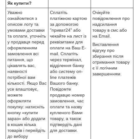
Як купити?
Уважно
Сплатіть
Очікуйте
ознайомтеся з
платіжною картою
повідомлення про
описом лоту та
за допомогою
надсилання
умовами доставки
"приват24" або
товару в смс або
та оплати, уточніть
чекайте на лист із
на Email.
у продавця перед
реквізитами для
Виставлення
оформленням
оплати на Ваш E-
відгуку про
замовлення всі
mail. Сплатіть
збирання після
питання, що
через термінал,
отримання товару
цікавлять вас,
відділення банку
є її логічним
наявності
або систему on-
завершенням.
потрібної вам
line платежів
кількості. Якщо Вас
Вашого банку.
усе влаштовує,
Повідомте
можете
продавцю номер
оформляти
замовлення, час
покупку: натисніть
оплати та назву
кнопку «купити
купленого Вами
зараз» або додати
товару, а також
в кошик кілька
підтвердіть дані
товарів і перейдіть
для доставки.
до вибору