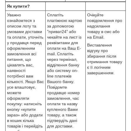
Як купити?
Уважно
Сплатіть
Очікуйте
ознайомтеся з
платіжною картою
повідомлення про
описом лоту та
за допомогою
надсилання
умовами доставки
"приват24" або
товару в смс або
та оплати, уточніть
чекайте на лист із
на Email.
у продавця перед
реквізитами для
Виставлення
оформленням
оплати на Ваш E-
відгуку про
замовлення всі
mail. Сплатіть
збирання після
питання, що
через термінал,
отримання товару
цікавлять вас,
відділення банку
є її логічним
наявності
або систему on-
завершенням.
потрібної вам
line платежів
кількості. Якщо Вас
Вашого банку.
усе влаштовує,
Повідомте
можете
продавцю номер
оформляти
замовлення, час
покупку: натисніть
оплати та назву
кнопку «купити
купленого Вами
зараз» або додати
товару, а також
в кошик кілька
підтвердіть дані
товарів і перейдіть
для доставки.