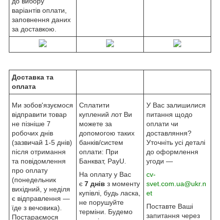
до вибору
варіантів оплати,
заповнення даних
за доставкою.
Доставка та
оплата
Ми зобов'язуємося
Сплатити
У Вас залишилися
відправити товар
куплений лот Ви
питання щодо
не пізніше 7
можете за
оплати чи
робочих днів
допомогою таких
доставляння?
(зазвичай 1-5 днів)
банків/систем
Уточніть усі деталі
після отримання
оплати: При
до оформлення
та повідомлення
Банкват, PayU.
угоди —
про оплату
На оплату у Вас
cv-
(понедельник
є
7 днів
з моменту
svet.com.ua@ukr.n
вихідний, у неділя
купівлі, будь ласка,
et
є відправлення —
не порушуйте
Поставте Ваші
їде з вечовика).
терміни. Будемо
запитання через
Постараємося