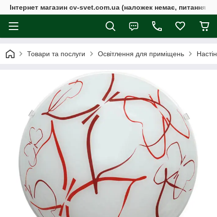
Інтернет магазин cv-svet.com.ua (наложек немає, питання у V
Товари та послуги
Освітлення для приміщень
Настін