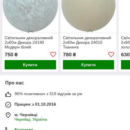
Світильник декоративний
Світильник декоративний
Світ
2х60w Декора 24190
2х60w Декора 24010
2х60
Модерн білий
Тканина
золо
750
780
630
₴
₴
Купити
Купити
Про нас
96% позитивних з 319 відгуків за рік
Працює з 01.10.2016
м. Чернівці
Чернівці, Україна
Контакти