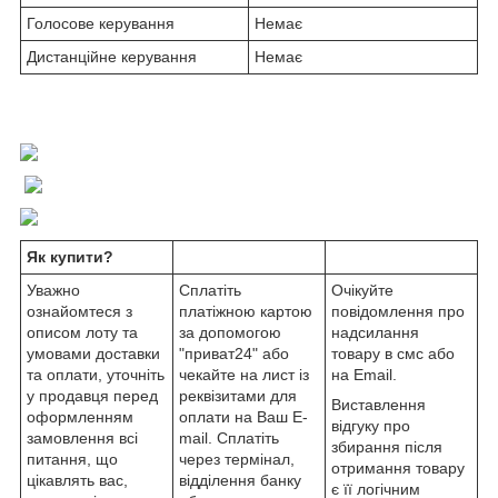
Голосове керування
Немає
Дистанційне керування
Немає
Як купити?
Уважно
Сплатіть
Очікуйте
ознайомтеся з
платіжною картою
повідомлення про
описом лоту та
за допомогою
надсилання
умовами доставки
"приват24" або
товару в смс або
та оплати, уточніть
чекайте на лист із
на Email.
у продавця перед
реквізитами для
Виставлення
оформленням
оплати на Ваш E-
відгуку про
замовлення всі
mail. Сплатіть
збирання після
питання, що
через термінал,
отримання товару
цікавлять вас,
відділення банку
є її логічним