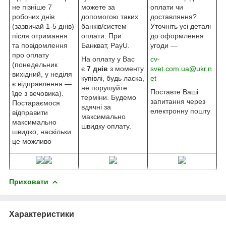
не пізніше 7
можете за
оплати чи
робочих днів
допомогою таких
доставляння?
(зазвичай 1-5 днів)
банків/систем
Уточніть усі деталі
після отримання
оплати: При
до оформлення
та повідомлення
Банкват, PayU.
угоди —
про оплату
На оплату у Вас
cv-
(понедельник
є
7 днів
з моменту
svet.com.ua@ukr.n
вихідний, у неділя
купівлі, будь ласка,
et
є відправлення —
не порушуйте
Поставте Ваші
їде з вечовика).
терміни. Будемо
запитання через
Постараємося
вдячні за
електронну пошту
відправити
максимально
максимально
швидку оплату.
швидко, наскільки
це можливо
Приховати
Характеристики