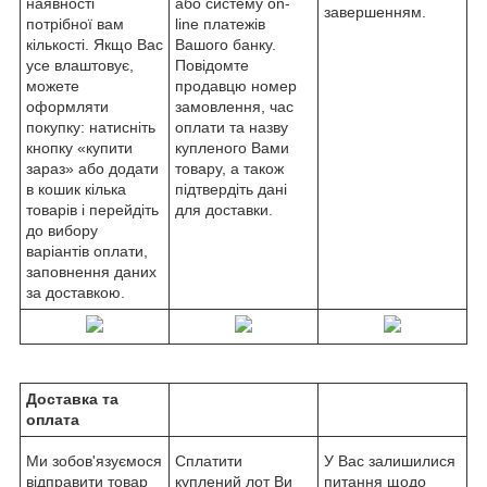
наявності
або систему on-
завершенням.
потрібної вам
line платежів
кількості. Якщо Вас
Вашого банку.
усе влаштовує,
Повідомте
можете
продавцю номер
оформляти
замовлення, час
покупку: натисніть
оплати та назву
кнопку «купити
купленого Вами
зараз» або додати
товару, а також
в кошик кілька
підтвердіть дані
товарів і перейдіть
для доставки.
до вибору
варіантів оплати,
заповнення даних
за доставкою.
Доставка та
оплата
Ми зобов'язуємося
Сплатити
У Вас залишилися
відправити товар
куплений лот Ви
питання щодо