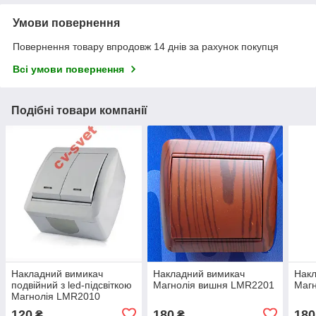
Умови повернення
Повернення товару впродовж 14 днів за рахунок покупця
Всі умови повернення
Подібні товари компанії
Накладний вимикач
Накладний вимикач
Накл
подвійний з led-підсвіткою
Магнолія вишня LMR2201
Магн
Магнолія LMR2010
120
180
180
₴
₴