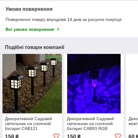
Умови повернення
Повернення товару впродовж 14 днів за рахунок покупця
Всі умови повернення
Подібні товари компанії
Декоративний Садовий
Декоративний Садовий
Деко
світильник на сонячній
світильник на сонячній
жовт
батареї CAB121
батареї CAB93 RGB
(китайський будиночок)
158
150
60
₴
₴