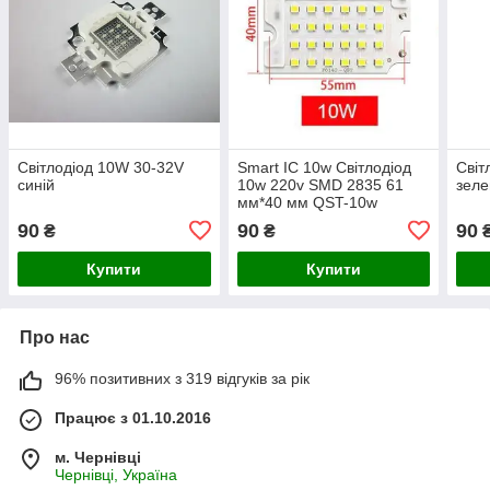
Світлодіод 10W 30-32V
Smart IC 10w Світлодіод
Світ
синій
10w 220v SMD 2835 61
зел
мм*40 мм QST-10w
90
90
90
₴
₴
Купити
Купити
Про нас
96% позитивних з 319 відгуків за рік
Працює з 01.10.2016
м. Чернівці
Чернівці, Україна