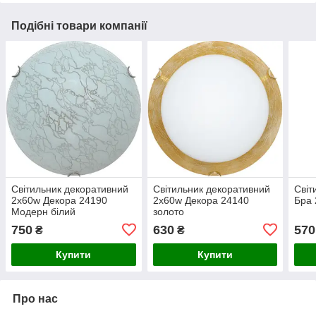
Подібні товари компанії
Світильник декоративний
Світильник декоративний
Світ
2х60w Декора 24190
2х60w Декора 24140
Бра 
Модерн білий
золото
750
630
570
₴
₴
Купити
Купити
Про нас