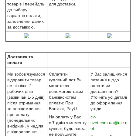
товарів і перейдіть
для доставки.
до вибору
варіантів оплати,
заповнення даних
за доставкою.
Доставка та
оплата
Ми зобов'язуємося
Сплатити
У Вас залишилися
відправити товар
куплений лот Ви
питання щодо
не пізніше 7
можете за
оплати чи
робочих днів
допомогою таких
доставляння?
(зазвичай 1-5 днів)
банків/систем
Уточніть усі деталі
після отримання
оплати: При
до оформлення
та повідомлення
Банкват, PayU.
угоди —
про оплату
На оплату у Вас
cv-
(понедельник
є
7 днів
з моменту
svet.com.ua@ukr.n
вихідний, у неділя
купівлі, будь ласка,
et
є відправлення —
не порушуйте