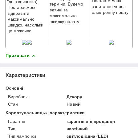
Поставте Ваші
їде з вечовика).
терміни. Будемо
запитання через
Постараємося
вдячні за
електронну пошту
відправити
максимально
максимально
швидку оплату.
швидко, наскільки
це можливо
Приховати
Характеристики
Основні
Виробник
Декору
Стан
Новий
Користувальницькі характеристики
Гарантія
гарантія від продавця
Тип
настінний
Тип лампочки
світлодіодна (LED)