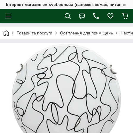
Інтернет магазин cv-svet.com.ua (наложек немає, питання у V
Товари та послуги
Освітлення для приміщень
Настін