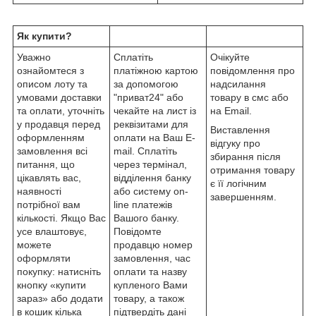
Як купити?
Уважно
Сплатіть
Очікуйте
ознайомтеся з
платіжною картою
повідомлення про
описом лоту та
за допомогою
надсилання
умовами доставки
"приват24" або
товару в смс або
та оплати, уточніть
чекайте на лист із
на Email.
у продавця перед
реквізитами для
Виставлення
оформленням
оплати на Ваш E-
відгуку про
замовлення всі
mail. Сплатіть
збирання після
питання, що
через термінал,
отримання товару
цікавлять вас,
відділення банку
є її логічним
наявності
або систему on-
завершенням.
потрібної вам
line платежів
кількості. Якщо Вас
Вашого банку.
усе влаштовує,
Повідомте
можете
продавцю номер
оформляти
замовлення, час
покупку: натисніть
оплати та назву
кнопку «купити
купленого Вами
зараз» або додати
товару, а також
в кошик кілька
підтвердіть дані