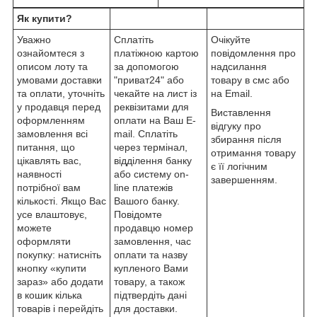
Як купити?
Уважно
Сплатіть
Очікуйте
ознайомтеся з
платіжною картою
повідомлення про
описом лоту та
за допомогою
надсилання
умовами доставки
"приват24" або
товару в смс або
та оплати, уточніть
чекайте на лист із
на Email.
у продавця перед
реквізитами для
Виставлення
оформленням
оплати на Ваш E-
відгуку про
замовлення всі
mail. Сплатіть
збирання після
питання, що
через термінал,
отримання товару
цікавлять вас,
відділення банку
є її логічним
наявності
або систему on-
завершенням.
потрібної вам
line платежів
кількості. Якщо Вас
Вашого банку.
усе влаштовує,
Повідомте
можете
продавцю номер
оформляти
замовлення, час
покупку: натисніть
оплати та назву
кнопку «купити
купленого Вами
зараз» або додати
товару, а також
в кошик кілька
підтвердіть дані
товарів і перейдіть
для доставки.