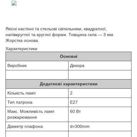
Якісні настінні та стельові світильники, квадратної,
напівкруглої та круглої форми. Товщина скла — 3 мм.
Жорстка основа.
Характеристики
Основні
Виробник
Декора
Додаткові характеристики
Кількість ламп
2
Тип патрона
Е27
Макс. Можливість ламп
60 Вт
розжарювання
Діаметр плафона
d=300mm