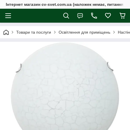
Інтернет магазин cv-svet.com.ua (наложек немає, питання у V
Товари та послуги
Освітлення для приміщень
Настін