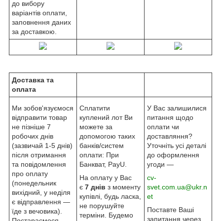
до вибору
варіантів оплати,
заповнення даних
за доставкою.
Доставка та
оплата
Ми зобов'язуємося
Сплатити
У Вас залишилися
відправити товар
куплений лот Ви
питання щодо
не пізніше 7
можете за
оплати чи
робочих днів
допомогою таких
доставляння?
(зазвичай 1-5 днів)
банків/систем
Уточніть усі деталі
після отримання
оплати: При
до оформлення
та повідомлення
Банкват, PayU.
угоди —
про оплату
На оплату у Вас
cv-
(понедельник
є
7 днів
з моменту
svet.com.ua@ukr.n
вихідний, у неділя
купівлі, будь ласка,
et
є відправлення —
не порушуйте
Поставте Ваші
їде з вечовика).
терміни. Будемо
запитання через
Постараємося