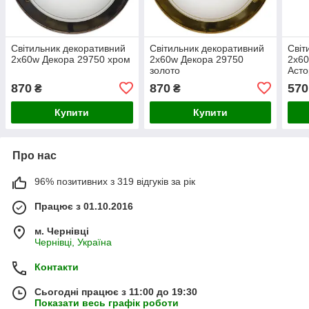
Світильник декоративний
Світильник декоративний
Світ
2х60w Декора 29750 хром
2х60w Декора 29750
2х60
золото
Асто
870
870
570
₴
₴
Купити
Купити
Про нас
96% позитивних з 319 відгуків за рік
Працює з 01.10.2016
м. Чернівці
Чернівці, Україна
Контакти
Сьогодні працює з 11:00 до 19:30
Показати весь графік роботи