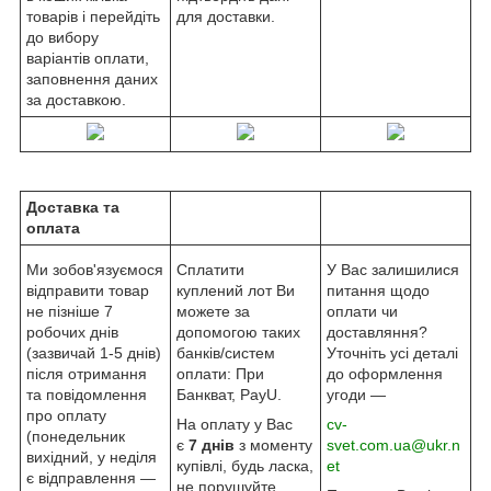
товарів і перейдіть
для доставки.
до вибору
варіантів оплати,
заповнення даних
за доставкою.
Доставка та
оплата
Ми зобов'язуємося
Сплатити
У Вас залишилися
відправити товар
куплений лот Ви
питання щодо
не пізніше 7
можете за
оплати чи
робочих днів
допомогою таких
доставляння?
(зазвичай 1-5 днів)
банків/систем
Уточніть усі деталі
після отримання
оплати: При
до оформлення
та повідомлення
Банкват, PayU.
угоди —
про оплату
На оплату у Вас
cv-
(понедельник
є
7 днів
з моменту
svet.com.ua@ukr.n
вихідний, у неділя
купівлі, будь ласка,
et
є відправлення —
не порушуйте