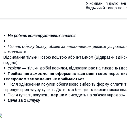
У компанії підключені
будь-який товар не п
Не робіть конструктивних ставок.
Під час обміну браку, обміні за гарантійним рядком усі роз
замовником.
Відсилання тільки Новою поштою або Інтаймом (Відправки здійсн
неділя)
Укрісла — тільки дрібні посилки, відправка рас на тиждень (д
Приймання замовлення оформляється винятково через лист
телефоном замовлення не приймаються.
Після здійснення покупки обов'язково виберіть форму оплати 
спрощує процедуру купівлі. До того ж без цього варіант може вв
Після купівлі, покупець
першим
виходить на зв'язок упродовж 
Цена за 1 штуку