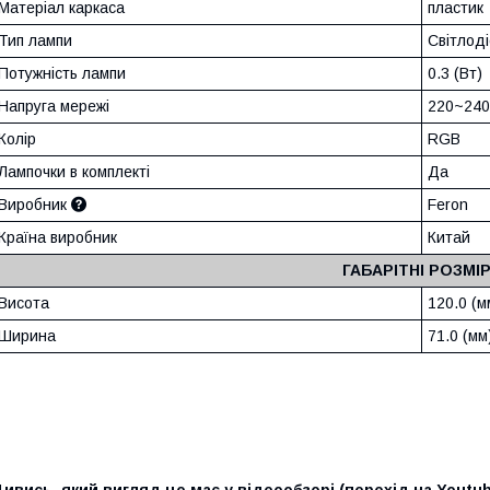
Матеріал каркаса
пластик
Тип лампи
Світлод
Потужність лампи
0.3 (Вт)
Напруга мережі
220~240
Колір
RGB
Лампочки в комплекті
Да
Виробник
Feron
Країна виробник
Китай
ГАБАРІТНІ РОЗМІ
Висота
120.0 (м
Ширина
71.0 (мм
ивись, який вигляд це має у відеообзорі (перехід на Youtub