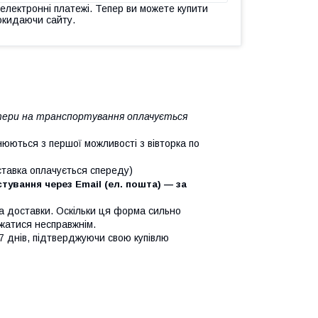
 електронні платежі. Тепер ви можете купити
окидаючи сайту.
ратери на транспортування оплачується
юються з першої можливості з вівторка по
оставка оплачується спереду)
ування через Email (ел. пошта) — за
та доставки. Оскільки ця форма сильно
ажатися несправжнім.
7 днів, підтверджуючи свою купівлю