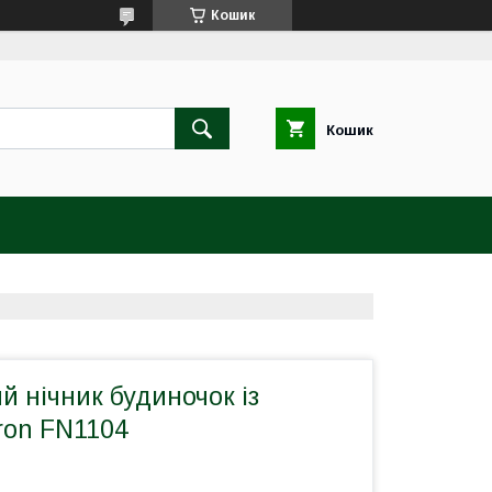
Кошик
Кошик
й нічник будиночок із
ron FN1104