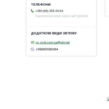
+380 (66) 358-34-64
Замовлення лише через сайт (купити)
cv-svet.com.ua@ukr.net
+380663583464