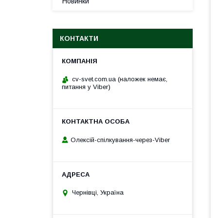
Новинки
КОНТАКТИ
cv-svet.com.ua (наложек немає,
питання у Viber)
Олексій-спілкування-через-Viber
Чернівці, Україна