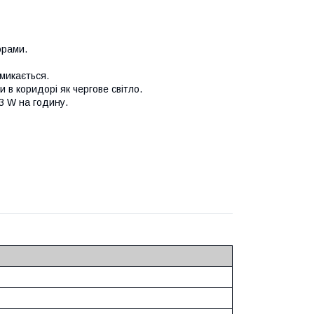
орами.
микається.
 в коридорі як чергове світло.
.3 W на годину.