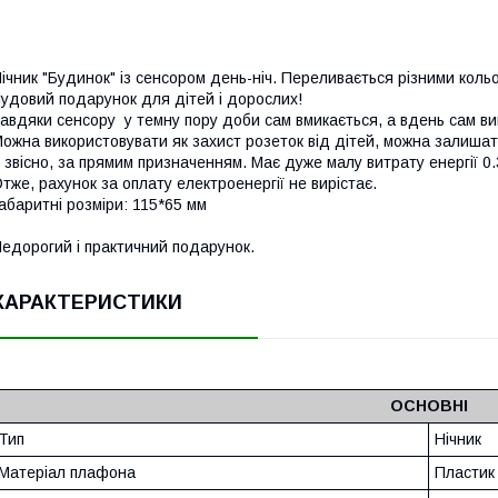
ічник "Будинок" із сенсором день-ніч. Переливається
різними
коль
удовий подарунок для дітей і дорослих!
авдяки сенсору у темну пору доби сам вмикається, а вдень сам ви
ожна використовувати як захист розеток від дітей, можна залишати
, звісно, за прямим призначенням. Має дуже малу витрату енергії 0
тже, рахунок за оплату електроенергії не вирістає.
абаритні розміри: 115*65 мм
едорогий і практичний подарунок.
ХАРАКТЕРИСТИКИ
ОСНОВНІ
Тип
Нічник
Матеріал плафона
Пластик