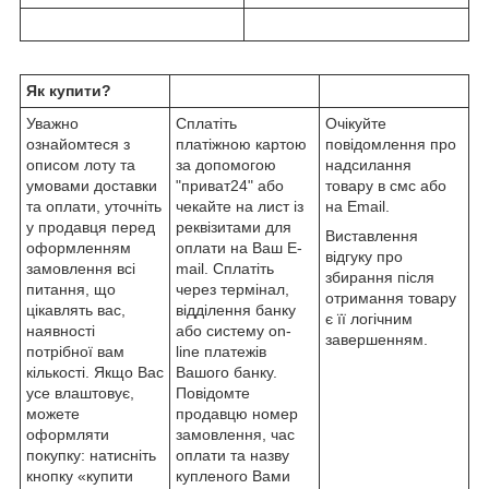
Як купити?
Уважно
Сплатіть
Очікуйте
ознайомтеся з
платіжною картою
повідомлення про
описом лоту та
за допомогою
надсилання
умовами доставки
"приват24" або
товару в смс або
та оплати, уточніть
чекайте на лист із
на Email.
у продавця перед
реквізитами для
Виставлення
оформленням
оплати на Ваш E-
відгуку про
замовлення всі
mail. Сплатіть
збирання після
питання, що
через термінал,
отримання товару
цікавлять вас,
відділення банку
є її логічним
наявності
або систему on-
завершенням.
потрібної вам
line платежів
кількості. Якщо Вас
Вашого банку.
усе влаштовує,
Повідомте
можете
продавцю номер
оформляти
замовлення, час
покупку: натисніть
оплати та назву
кнопку «купити
купленого Вами