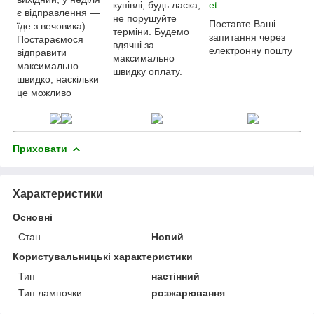
купівлі, будь ласка,
et
є відправлення —
не порушуйте
Поставте Ваші
їде з вечовика).
терміни. Будемо
запитання через
Постараємося
вдячні за
електронну пошту
відправити
максимально
максимально
швидку оплату.
швидко, наскільки
це можливо
Приховати
Характеристики
Основні
Стан
Новий
Користувальницькі характеристики
Тип
настінний
Тип лампочки
розжарювання