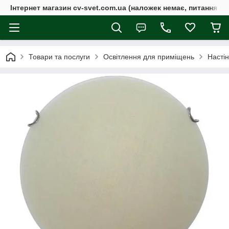
Інтернет магазин cv-svet.com.ua (наложек немає, питання у V
Товари та послуги
Освітлення для приміщень
Настін