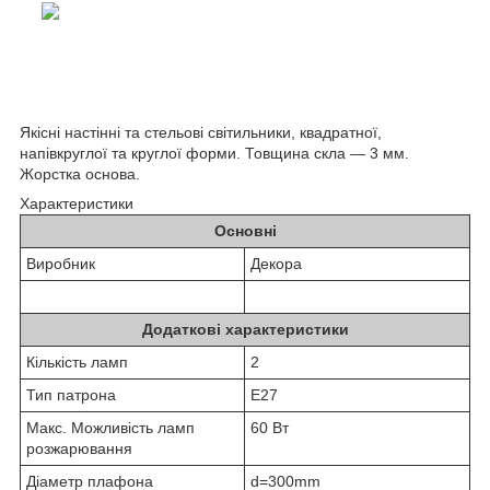
Якісні настінні та стельові світильники, квадратної,
напівкруглої та круглої форми. Товщина скла — 3 мм.
Жорстка основа.
Характеристики
Основні
Виробник
Декора
Додаткові характеристики
Кількість ламп
2
Тип патрона
Е27
Макс. Можливість ламп
60 Вт
розжарювання
Діаметр плафона
d=300mm