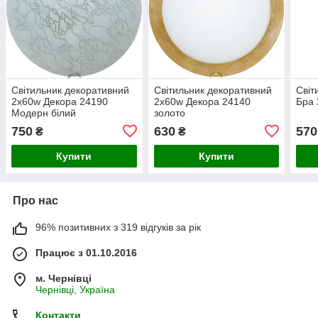
Світильник декоративний
Світильник декоративний
Світ
2х60w Декора 24190
2х60w Декора 24140
Бра 
Модерн білий
золото
750
630
570
₴
₴
Купити
Купити
Про нас
96% позитивних з 319 відгуків за рік
Працює з 01.10.2016
м. Чернівці
Чернівці, Україна
Контакти