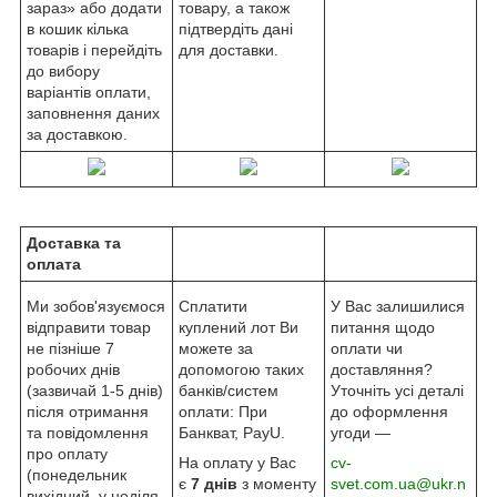
зараз» або додати
товару, а також
в кошик кілька
підтвердіть дані
товарів і перейдіть
для доставки.
до вибору
варіантів оплати,
заповнення даних
за доставкою.
Доставка та
оплата
Ми зобов'язуємося
Сплатити
У Вас залишилися
відправити товар
куплений лот Ви
питання щодо
не пізніше 7
можете за
оплати чи
робочих днів
допомогою таких
доставляння?
(зазвичай 1-5 днів)
банків/систем
Уточніть усі деталі
після отримання
оплати: При
до оформлення
та повідомлення
Банкват, PayU.
угоди —
про оплату
На оплату у Вас
cv-
(понедельник
є
7 днів
з моменту
svet.com.ua@ukr.n
вихідний, у неділя