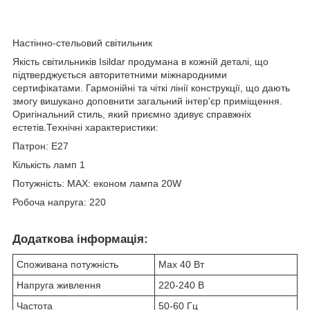
Настінно-стельовий світильник
Якість світильників Isildar продумана в кожній деталі, що
підтверджується авторитетними міжнародними
сертифікатами. Гармонійні та чіткі лінії конструкції, що дають
змогу вишукано доповнити загальний інтер'єр приміщення.
Оригінальний стиль, який приємно здивує справжніх
естетів.Технічні характеристики:
Патрон:
E27
Кількість ламп
1
Потужність:
MAX: економ лампа 20W
Робоча напруга:
220
Додаткова інформація:
Споживана потужність
Max 40 Вт
Напруга живлення
220-240 В
Частота
50-60 Гц