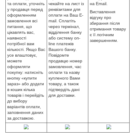
та оплати, уточніть
чекайте на лист із
на Email.
у продавця перед
реквізитами для
Виставлення
оформленням
оплати на Ваш E-
відгуку про
замовлення всі
mail. Сплатіть
збирання після
питання, що
через термінал,
отримання товару
цікавлять вас,
відділення банку
є її логічним
наявності
або систему on-
завершенням.
потрібної вам
line платежів
кількості. Якщо Вас
Вашого банку.
усе влаштовує,
Повідомте
можете
продавцю номер
оформляти
замовлення, час
покупку: натисніть
оплати та назву
кнопку «купити
купленого Вами
зараз» або додати
товару, а також
в кошик кілька
підтвердіть дані
товарів і перейдіть
для доставки.
до вибору
варіантів оплати,
заповнення даних
за доставкою.