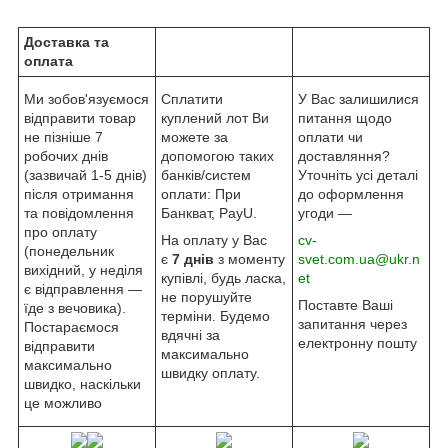
Доставка та
оплата
Ми зобов'язуємося
Сплатити
У Вас залишилися
відправити товар
куплений лот Ви
питання щодо
не пізніше 7
можете за
оплати чи
робочих днів
допомогою таких
доставляння?
(зазвичай 1-5 днів)
банків/систем
Уточніть усі деталі
після отримання
оплати: При
до оформлення
та повідомлення
Банкват, PayU.
угоди —
про оплату
На оплату у Вас
cv-
(понедельник
є
7 днів
з моменту
svet.com.ua@ukr.n
вихідний, у неділя
купівлі, будь ласка,
et
є відправлення —
не порушуйте
Поставте Ваші
їде з вечовика).
терміни. Будемо
запитання через
Постараємося
вдячні за
електронну пошту
відправити
максимально
максимально
швидку оплату.
швидко, наскільки
це можливо