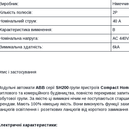
Виробник:
Німечч
Кількість полюсів:
2P
Номінальний струм:
40 А
Характеристика вимкнення:
B
Номінальна напруга:
AC 440V
Вимикальна здатність:
6kA
пис і застосування
одульні автомати
ABB
серії
SH200
групи пристроїв
Compact Hom
итлового та комерційного будівництва, повністю перекриває запи
обутової групи. За якістю ці вимикачі нічим не поступаються стар
рендам. Мають 100% німецьку якість. Вони виконують функції захи
анцюгів освітлення і розеткових ланцюгів від короткого замиканн
лектричні характеристики: