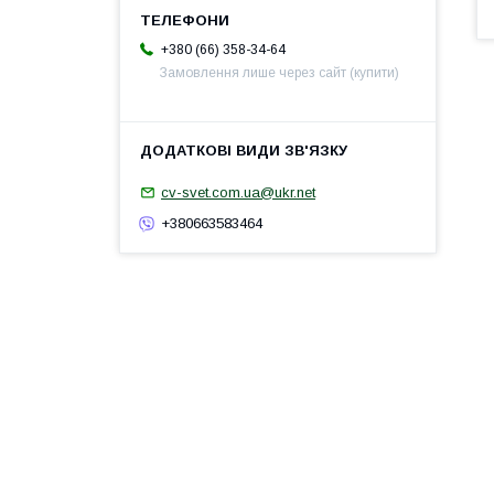
+380 (66) 358-34-64
Замовлення лише через сайт (купити)
cv-svet.com.ua@ukr.net
+380663583464