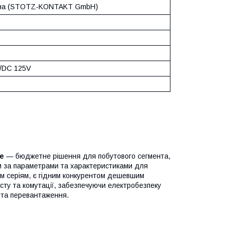
ина (STOTZ-KONTAKT GmbH)
/DC 125V
e
— бюджетне рішення для побутового сегмента,
ти за параметрами та характеристиками для
шим серіям, є гідним конкурентом дешевшим
сту та комутації, забезпечуючи електробезпеку
я та перевантаження.