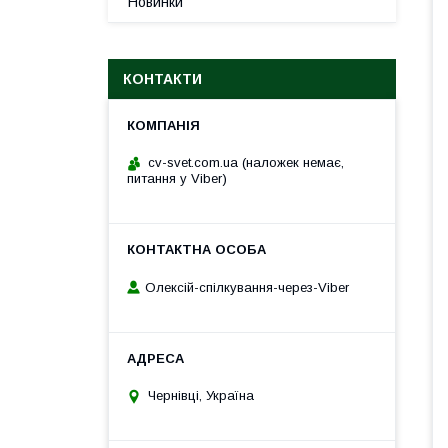
Новинки
КОНТАКТИ
cv-svet.com.ua (наложек немає,
питання у Viber)
Олексій-спілкування-через-Viber
Чернівці, Україна