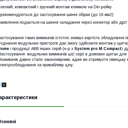
 легкий, компактний і зручний монтаж клямкою на Din-рейку
 рекомендуються до застосування шинні збірки (до 16 мм2)
 живлення подається на шинне складання через конектор або дріт
астосування таких вимикачів істотно знижує вартість обладнання 
'єднання модульних пристроїв дає змогу здійснити монтаж у щитах
Home
і продукції ABB інших серій (н-р з
System pro M Compact
) д
астосування модульних вимикачів цієї серії в домових щитах для
поживачів давно стало закономірним, адже ви отримуєте німецьку я
лектрообладнання за привабливу ціну.
арактеристики
Основні