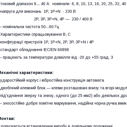
 токовий діапазон 6... 40 А номінали 6, 8, 10, 13, 16, 20, 25, 32, 40
 напруга для виконань 1P, 1P+N - 230 В
2P, 3P, 3P+N, 4P — 230 / 400 В
 номінальна частота 50...60 Гц
 Характеристики спрацьовування B, C
 конфігурації пристроїв 1P, 1P+N, 2P, 3P, 3P+N і 4P
 стандарт обладнання IEC/EN 60898
 працюють за температури довкілля від -20 до +55 град. З
еханічні характеристики:
 ударостійкий корпус і вібростійка конструкція автомата
 двобічний клемний блок — клеми розташовані внизу та вгорі моду
 під'єднання зверху та знизу, одного (до 25 мм2) або декількох др
 зносостійке добре помітне маркування, надійна чорна ручка вмик.
Монтаж:
 допускається встановлення виробу в довільному положенні