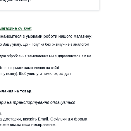
магазине cv-svet
найомтеся з умовами роботи нашого магазину:
о Вашу увагу, що «Покупка без ризику» не є аналогом
і для оброблення замовлення ми відправляємо Вам на
ше оформити замовлення на сайті.
ну пошту). Щоб уникнути помилок, всі дані
силання на товар.
атери на транспортування оплачується
я.
а доставки, вкажіть Email. Оскільки ця форма
 може вважатися несправжнім.