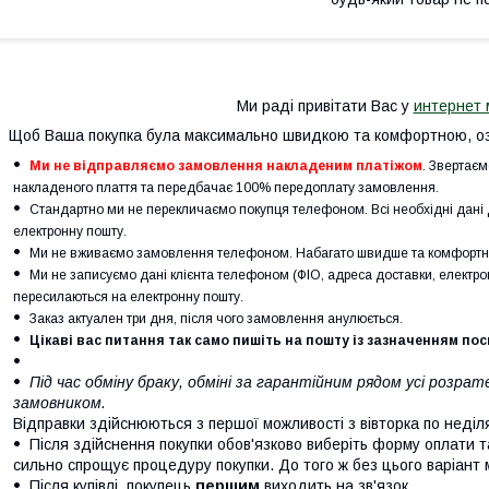
Ми раді привітати Вас у
интернет 
Щоб Ваша покупка була максимально швидкою та комфортною, оз
Ми не відправляємо замовлення накладеним платіжом
. Звертаєм
накладеного плаття та передбачає 100% передоплату замовлення.
Стандартно ми не перекличаємо покупця телефоном. Всі необхідні дан
електронну пошту.
Ми не вживаємо замовлення телефоном. Набагато швидше та комфортні
Ми не записуємо дані клієнта телефоном (ФІО, адреса доставки, електрон
пересилаються на електронну пошту.
Заказ актуален три дня, після чого замовлення анулюється.
Цікаві вас питання так само пишіть на пошту із зазначенням по
Під час обміну браку, обміні за гарантійним рядом усі розр
замовником.
Відправки здійснюються з першої можливості з вівторка по неділ
Після здійснення покупки обов'язково виберіть форму оплати т
сильно спрощує процедуру покупки. До того ж без цього варіант
Після купівлі, покупець
першим
виходить на зв'язок