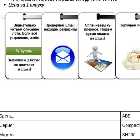
Цена за 1 штуку
Бренд:
ABB
Серия:
Compac
Модель:
SH200