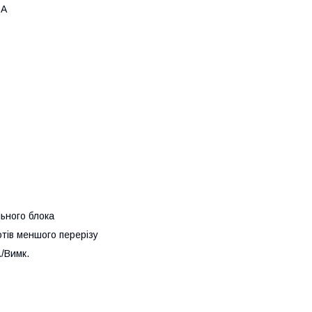
 А
льного блока
отів меншого перерізу
/Вимк.