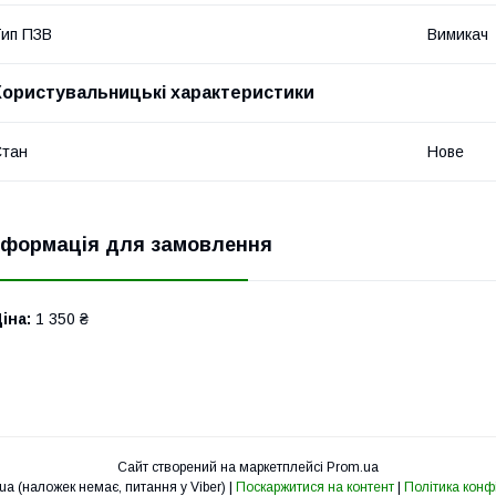
ип ПЗВ
Вимикач
Користувальницькі характеристики
Стан
Нове
нформація для замовлення
іна:
1 350 ₴
Сайт створений на маркетплейсі
Prom.ua
cv-svet.com.ua (наложек немає, питання у Viber) |
Поскаржитися на контент
|
Політика конф