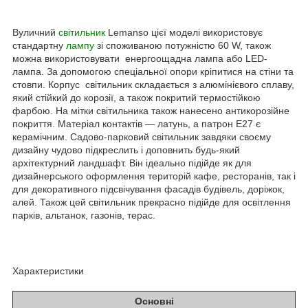
Вуличний
світильник
Lemanso цієї моделі використовує
стандартну
лампу
зі споживаною потужністю 60 W, також
можна використовувати енергоощадна лампа або LED-
лампа. За допомогою спеціальної опори кріпитися на стіни та
стовпи. Корпус світильник складається з алюмінієвого сплаву,
який стійкий до корозії, а також покритий термостійкою
фарбою. На мітки світильника також нанесено антикорозійне
покриття. Матеріал контактів — латунь, а патрон Е27 є
керамічним. Садово-парковий світильник завдяки своєму
дизайну чудово підкреслить і доповнить будь-який
архітектурний ландшафт. Він ідеально підійде як для
дизайнерського оформлення територій кафе, ресторанів, так і
для декоративного підсвічування фасадів будівель, доріжок,
алей. Також цей світильник прекрасно підійде для освітлення
парків, альтанок, газонів, терас.
Характеристики
Основні