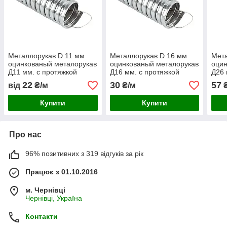
Металлорукав D 11 мм
Металлорукав D 16 мм
Мета
оцинкованый металорукав
оцинкованый металорукав
оцин
Д11 мм. с протяжкой
Д16 мм. с протяжкой
Д26 
(бухта 50м.)
(бухта 50м.)
(бух
22
30
57
від
₴/м
₴/м
₴
Купити
Купити
Про нас
96% позитивних з 319 відгуків за рік
Працює з 01.10.2016
м. Чернівці
Чернівці, Україна
Контакти