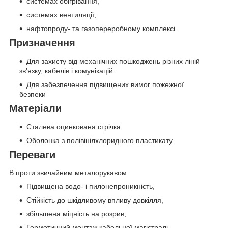
системах обігрівання,
системах вентиляції,
нафтопроду- та газопереробному комплексі.
Призначення
Для захисту від механічних пошкоджень різних ліній
зв'язку, кабелів і комунікацій.
Для забезпечення підвищених вимог пожежної
безпеки
Матеріали
Сталева оцинкована стрічка.
Оболонка з полівінілхлоридного пластикату.
Переваги
В проти звичайним металорукавом:
Підвищена водо- і пилонепроникність,
Стійкість до шкідливому впливу довкілля,
збільшена міцність на розрив,
Герметичний монтаж кабельної магістралі,