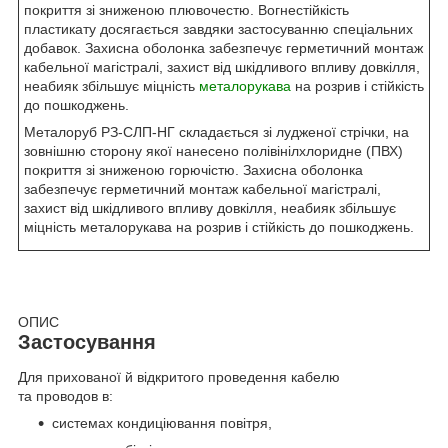
покриття зі зниженою плювочестю. Вогнестійкість
пластикату досягається завдяки застосуванню спеціальних
добавок. Захисна оболонка забезпечує герметичний монтаж
кабельної магістралі, захист від шкідливого впливу довкілля,
неабияк збільшує міцність
металорукава
на розрив і стійкість
до пошкоджень.
Металоруб РЗ-СЛП-НГ складається зі лудженої стрічки, на
зовнішню сторону якої нанесено полівінілхлоридне (ПВХ)
покриття зі зниженою горючістю. Захисна оболонка
забезпечує герметичний монтаж кабельної магістралі,
захист від шкідливого впливу довкілля, неабияк збільшує
міцність металорукава на розрив і стійкість до пошкоджень.
ОПИС
Застосування
Для прихованої й відкритого проведення кабелю
та проводов в:
системах кондиціювання повітря,