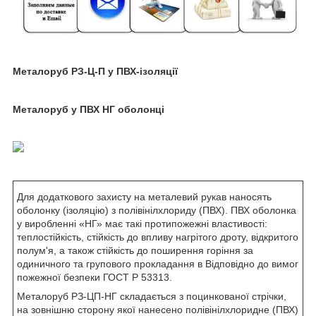
Металоруб РЗ-Ц-П у ПВХ-ізоляції
Металоруб у ПВХ НГ оболонці
Для додаткового захисту на металевий рукав наносять
оболонку (ізоляцію) з полівінілхлориду (ПВХ). ПВХ оболонка
у виробленні «НГ» має такі протипожежні властивості:
теплостійкість, стійкість до впливу нагрітого дроту, відкритого
полум'я, а також стійкість до поширення горіння за
одиничного та групового прокладання в Відповідно до вимог
пожежної безпеки ГОСТ Р 53313.
Металоруб РЗ-ЦП-НГ складається з поцинкованої стрічки,
на зовнішню сторону якої нанесено полівінілхлоридне (ПВХ)