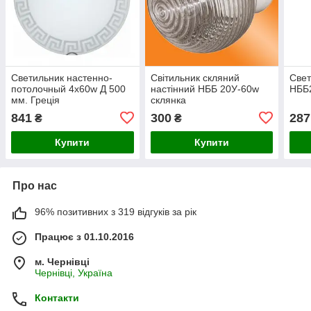
Светильник настенно-
Світильник скляний
Свет
потолочный 4х60w Д 500
настінний НББ 20У-60w
НББ
мм. Греція
склянка
841
300
287
₴
₴
Купити
Купити
Про нас
96% позитивних з 319 відгуків за рік
Працює з 01.10.2016
м. Чернівці
Чернівці, Україна
Контакти