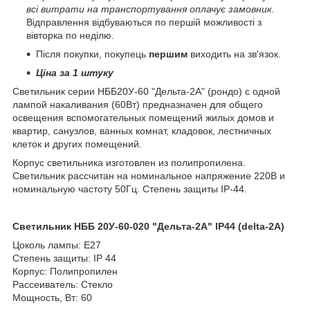
всі витрати на транспортування оплачує замовник.
Відправлення відбуваються по першій можливості з
вівторка по неділю.
Після покупки, покупець
першим
виходить на зв'язок.
Ціна за 1 штуку
Светильник серии НББ20У-60 "Дельта-2А" (рондо) с одной
лампой накаливания (60Вт) предназначен для общего
освещения вспомогательных помещений жилых домов и
квартир, санузлов, ванных комнат, кладовок, лестничных
клеток и других помещений.
Корпус светильника изготовлен из полипропилена.
Светильник рассчитан на номинальное напряжение 220В и
номинальную частоту 50Гц. Степень защиты IP-44.
Светильник НББ 20У-60-020 "Дельта-2A" IP44
(delta-2A)
Цоколь лампы:
Е27
Степень защиты:
IP 44
Корпус:
Полипропилен
Рассеиватель:
Стекло
Мощность, Вт:
60