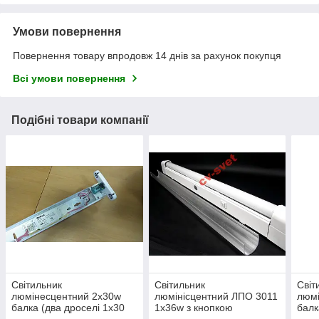
Умови повернення
Повернення товару впродовж 14 днів за рахунок покупця
Всі умови повернення
Подібні товари компанії
Світильник
Світильник
Світ
люмінесцентний 2х30w
люмінісцентний ЛПО 3011
люм
балка (два дроселі 1х30
1х36w з кнопкою
балк
ватів і 2х30 ватів)
світ