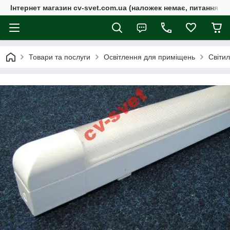
Інтернет магазин cv-svet.com.ua (наложек немає, питання у V
Товари та послуги
Освітлення для приміщень
Світил