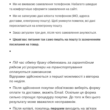
Ми не вживаємо замовлення телефоном. Набагато швидше
та комфортніше оформити замовлення на сайті.
Ми не записуємо дані клієнта телефоном (ФІО, адреса
доставки, електронну пошту). Щоб уникнути помилок, всі дані
пересилаються на електронну пошту.
Заказ актуален три дня, після чого замовлення анулюється.
Цікаві вас питання так само пишіть на пошту із зазначенням
посилання на товар.
Під час обміну браку обмінювань за гарантійним
рядком усі розратери на транспортування
оплачується замовником.
Відправки здійснюються з першої можливості з вівторка
по неділя.
Після здійснення покупки обов'язково виберіть форму
оплати та доставки, вкажіть Email. Оскільки ця форма
сильно спрощує процедуру покупки. До того ж без цього
результату може вважатися несправжнім.
Після купівлі, покупець
першим
виходить на зв'язок