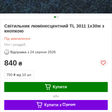
Світильник люмінесцентний TL 3011 1х30w з
кнопкою
Під замовлення
Опт і роздріб
Відправка з
24 серпня 2026
840
₴
750 ₴
від 10 шт.
Купити
або
Купити з