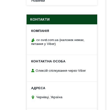
Новинки
КОНТАКТИ
cv-svet.com.ua (наложек немає,
питання у Viber)
Олексій-спілкування-через-Viber
Чернівці, Україна