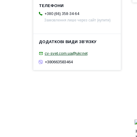
+380 (66) 358-34-64
Замовлення лише через сайт (купити)
cv-svet.com.ua@ukr.net
+380663583464
Н
Н