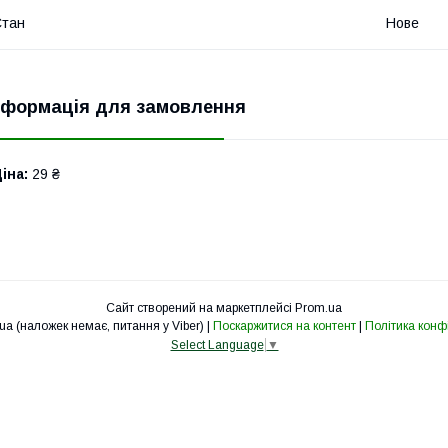
Стан
Нове
нформація для замовлення
іна:
29 ₴
Сайт створений на маркетплейсі
Prom.ua
cv-svet.com.ua (наложек немає, питання у Viber) |
Поскаржитися на контент
|
Політика конф
Select Language
▼