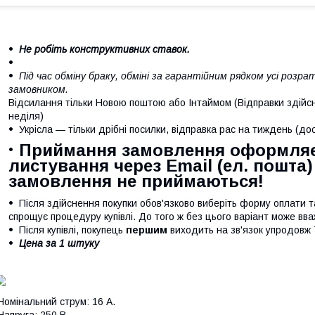
Не робіть конструктивних ставок.
Під час обміну браку, обміні за гарантійним рядком усі роз
замовником.
Відсилання тільки Новою поштою або Інтаймом (Відправки здійсн
неділя)
Укрісла — тільки дрібні посилки, відправка рас на тиждень (д
Приймання замовлення оформляє
листування через Email (ел. пошта
замовлення не приймаються!
Після здійснення покупки обов'язково виберіть форму оплати 
спрощує процедуру купівлі. До того ж без цього варіант може вв
Після купівлі, покупець
першим
виходить на зв'язок упродовж 
Цена за 1 штуку
омінальний струм: 16 А.
апруга: 250 В.