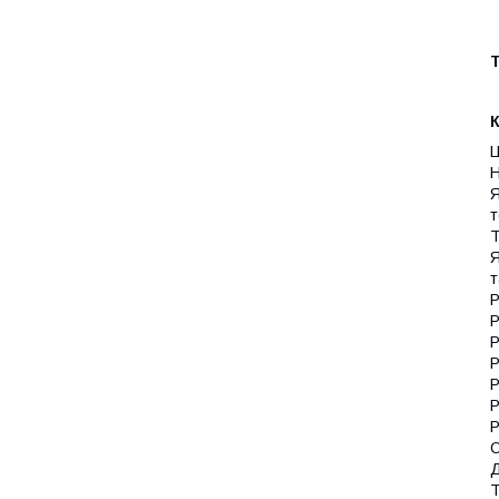
К
Ц
Н
Я
т
Т
Я
т
P
P
P
P
P
P
P
О
Д
Т