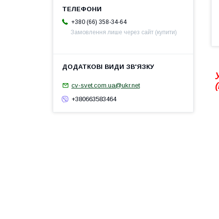
+380 (66) 358-34-64
Замовлення лише через сайт (купити)
cv-svet.com.ua@ukr.net
+380663583464