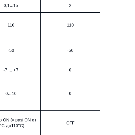
0,1...15
2
110
110
-50
-50
-7 ... +7
0
0…10
0
бо
ON
(у разі
ON
от
OFF
°
C
до110°
C
)