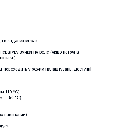
а в заданих межах.
емпературу вмикання реле (якщо поточна
аються.)
ат переходить у режим налаштувань. Доступні
ям 110 °C)
м — 50 °C)
во вимкнений)
дусів