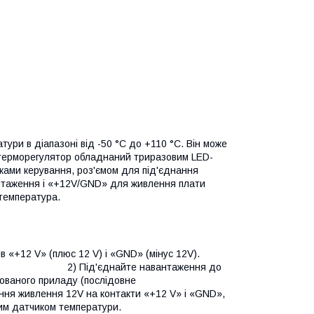
ри в діапазоні від -50 °C до +110 °C. Він може
 терморегулятор обладнаний триразовим LED-
ками керування, роз'ємом для під'єднання
нтаження і «+12V/GND» для живлення плати
температура.
 «+12 V» (плюс 12 V) і «
GND
» (мінус 12V).
вантаження до
рованого приладу (послідовне
V на контакти «+12 V» і «
GND
»,
им датчиком температури.