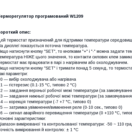
Терморегулятор програмований W1209
ороткий опис:
ей термостат призначений для підтримки температури середовищ
а дисплеї показується поточна температура.
кщо натиснути кнопку "SET", то кнопками "+" і "-" можна задати т
емпература НІЖЕ цього значення, то контакти силових клем замик
ермостат має працювати в парі з нагрівачем або охолоджувачем.
кщо натиснути кнопку "SET" і тримати понад 5 секунд, то термост
акі параметри:
0 — вибір охолоджувача або нагрівача
1 — гістерезис (0.1-15 °C, типово 2 °C)
2 — завдання верхньої робочої межі температури (за замовчуванн
3 — завдання нижньої робочої межі температури (за замовчування
4 — корекція температури (-7 +7 °C, типово 0)
5 — затримка увімкнення/вимкнення реле (0-10 сек., типово 0)
6 — сигнал аварійного перевищення температури (0 +110 °C, типо
сновні зарактеристики:
іапазон вимірюваної та контрольованої температури: -50 ~ 110 гра
очність вимірювання й контролю: ± 1 °C