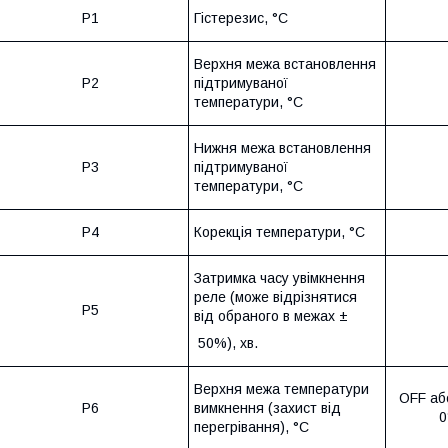
P1
Гістерезис, °C
Верхня межа встановлення
P2
підтримуваної
температури, °C
Нижня межа встановлення
P3
підтримуваної
температури, °C
P4
Корекція температури, °C
Затримка часу увімкнення
реле (може відрізнятися
P5
від обраного в межах
±
50%), хв.
Верхня межа температури
OFF
а
P6
вимкнення (захист від
0
перегрівання), °C