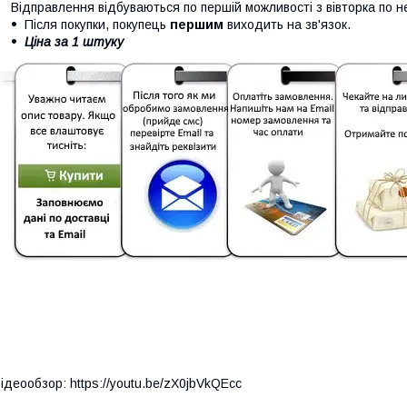
Відправлення відбуваються по першій можливості з вівторка по н
Після покупки, покупець
першим
виходить на зв'язок.
Ціна за 1 штуку
ідеообзор:
https://youtu.be/zX0jbVkQEcc