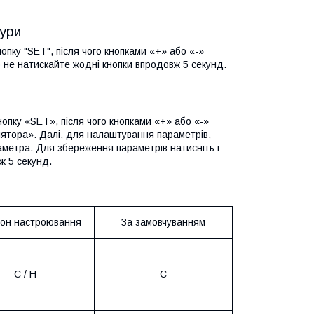
ури
пку "SET", після чого кнопками «+» або «-»
о не натискайте жодні кнопки впродовж 5 секунд.
опку «SET», після чого кнопками «+» або «-»
лятора». Далі, для налаштування параметрів,
раметра. Для збереження параметрів натисніть і
ж 5 секунд.
зон настроювання
За замовчуванням
C / H
C