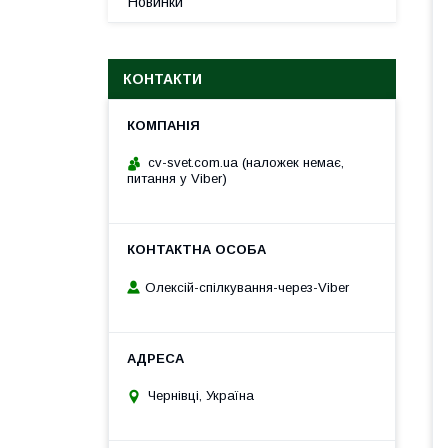
Новинки
КОНТАКТИ
cv-svet.com.ua (наложек немає,
питання у Viber)
Олексій-спілкування-через-Viber
Чернівці, Україна