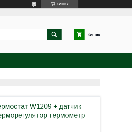
Кошик
Кошик
рмостат W1209 + датчик
ерморегулятор термометр