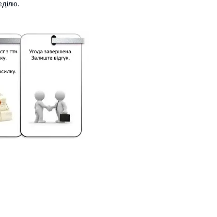
еділю.