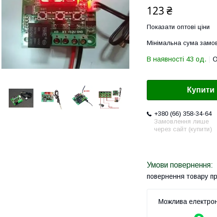
123 ₴
Показати оптові ціни
Мінімальна сума замов
В наявності 43 од.
О
Купити
+380 (66) 358-34-64
Замовлення лише
через сайт (купити)
повернення товару п