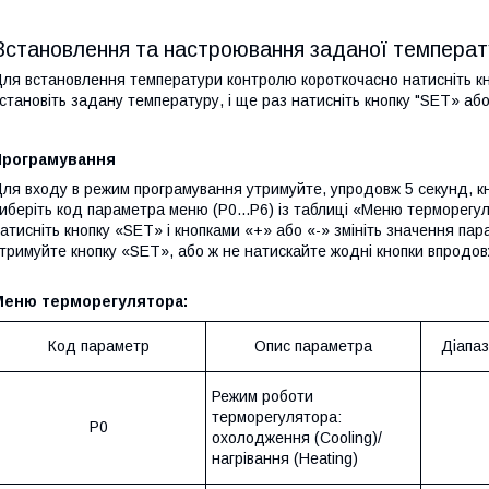
Встановлення та настроювання заданої температ
ля встановлення температури контролю короткочасно натисніть кно
становіть задану температуру, і ще раз натисніть кнопку "SET» аб
Програмування
ля входу в режим програмування утримуйте, упродовж 5 секунд, кн
иберіть код параметра меню (P0...
P
6) із таблиці «Меню терморегу
атисніть кнопку «SET» і кнопками «+» або «-» змініть значення па
тримуйте кнопку «SET», або ж не натискайте жодні кнопки впродов
Меню терморегулятора:
Код параметр
Опис параметра
Діапа
Режим роботи
терморегулятора:
P0
охолодження (Cooling)/
нагрівання (Heating)