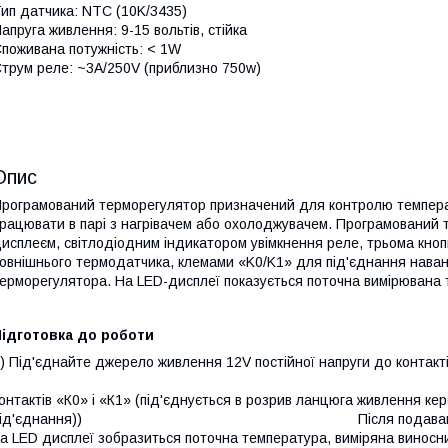
ип датчика: NTC (10K/3435)
апруга живлення: 9-15 вольтів, стійка
поживана потужність: < 1W
трум реле: ~3A/250V (приблизно 750w)
Опис
рограмований терморегулятор призначений для контролю температу
рацювати в парі з нагрівачем або охолоджувачем. Програмований
исплеєм, світлодіодним індикатором увімкнення реле, трьома кноп
овнішнього термодатчика, клемами «K0/K1» для під'єднання нава
ерморегулятора. На LED-дисплеї показується поточна вимірювана 
Підготовка до роботи
) Під'єднайте джерело живлення 12V постійної напруги до контактів
2) Під'єднайте на
онтактів «К0
»
і «К1» (під'єднується в розрив ланцюга живлення ке
під'єднання)) Після подавання живлення 12
а LED дисплеї зобразиться поточна температура, виміряна виносн