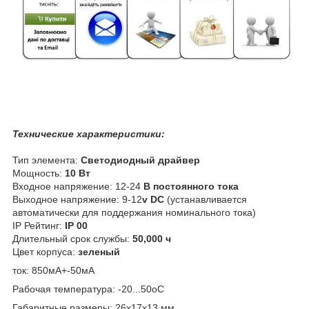
Технические характеристики:
Тип элемента:
Светодиодный драйвер
Мощность:
10 Вт
Входное напряжение: 12-24
В постоянного тока
Выходное напряжение: 9-12
v DC
(устанавливается
автоматически для поддержания номинального тока)
IP Рейтинг:
IP 00
Длительный срок службы:
50,000 ч
Цвет корпуса:
зеленый
ток: 850мА+-50мА
Рабочая температура: -20...50
о
С
Габаритные размеры: 26х17х13 мм