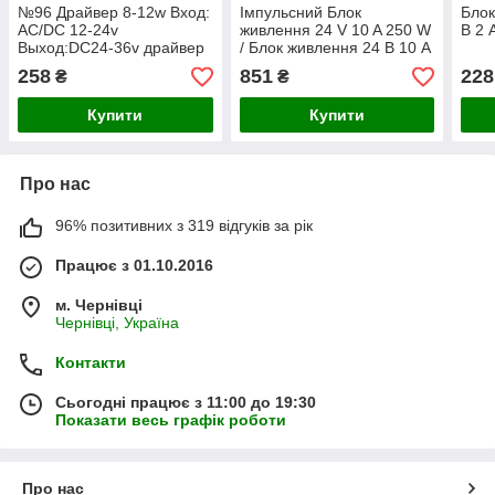
№96 Драйвер 8-12w Вход:
Імпульсний Блок
Блок
AC/DC 12-24v
живлення 24 V 10 A 250 W
В 2 
Выход:DC24-36v драйвер
/ Блок живлення 24 В 10 А
10 прожектора 10W
AC 220v to DC 24v 10.41
258
851
228
₴
₴
300ma (led 10w)
AVT
Купити
Купити
Про нас
96% позитивних з 319 відгуків за рік
Працює з 01.10.2016
м. Чернівці
Чернівці, Україна
Контакти
Сьогодні працює з 11:00 до 19:30
Показати весь графік роботи
Про нас