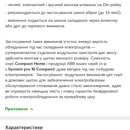
- легкий, компактний і зручний монтаж клямкою на Din-рейку
- рекомендуються до застосування шинні збірки (до 16 мм2)
- живлення подається на шинне складання через конектор
або дріт до окремого вимикача
Застосування таких вимикачів істотно знижує вартість
обладнання під час складання електрощитів —
суперкомпактне з'єднання модульних пристроїв дає змогу
здійснити монтаж у щитах меншого розміру. Сумісність
серії
Compact Home
і продукції ABB інших серій (н-р
з
System pro M Compact
) дуже вигідна під час побудови
електромереж. Застосування модульних вимикачів цієї серії
в домових щитах для забезпечення електробезпеки
обслуговування споживачів давно стало закономірним, адже
ви отримуєте німецьку якість і повну гарантію безвідмовної
роботи електрообладнання за привабливу ціну.
Приховати
Характеристики