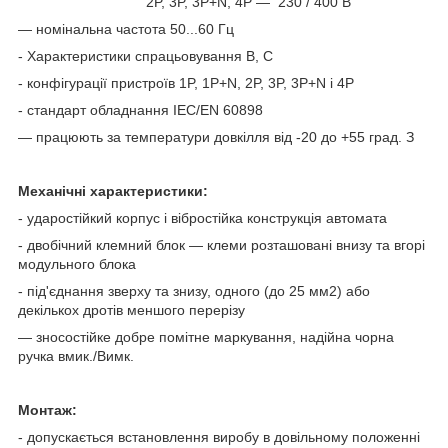
2P, 3P, 3P+N, 4P — 230 / 400 В
— номінальна частота 50...60 Гц
- Характеристики спрацьовування B, C
- конфігурації пристроїв 1P, 1P+N, 2P, 3P, 3P+N і 4P
- стандарт обладнання IEC/EN 60898
— працюють за температури довкілля від -20 до +55 град. З
Механічні характеристики:
- ударостійкий корпус і вібростійка конструкція автомата
- двобічний клемний блок — клеми розташовані внизу та вгорі
модульного блока
- під'єднання зверху та знизу, одного (до 25 мм2) або
декількох дротів меншого перерізу
— зносостійке добре помітне маркування, надійна чорна
ручка вмик./Вимк.
Монтаж:
- допускається встановлення виробу в довільному положенні