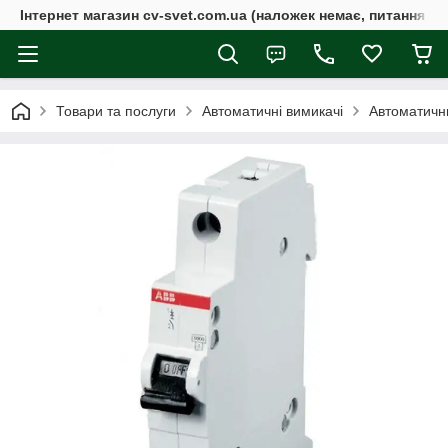
Інтернет магазин cv-svet.com.ua (наложек немає, питання у V
Товари та послуги
Автоматичні вимикачі
Автоматичн