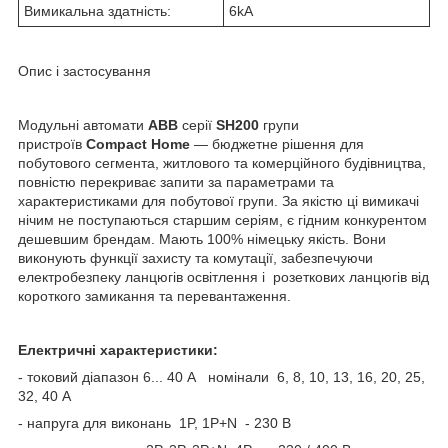
Вимикальна здатність:
6kA
Опис і застосування
Модульні автомати
ABB
серії
SH200
групи
пристроїв
Compact Home
— бюджетне рішення для
побутового сегмента, житлового та комерційного будівництва,
повністю перекриває запити за параметрами та
характеристиками для побутової групи. За якістю ці вимикачі
нічим не поступаються старшим серіям, є гідним конкурентом
дешевшим брендам. Мають 100% німецьку якість. Вони
виконують функції захисту та комутації, забезпечуючи
електробезпеку ланцюгів освітлення і розеткових ланцюгів від
короткого замикання та перевантаження.
Електричні характеристики:
- токовий діапазон 6... 40 А номінали 6, 8, 10, 13, 16, 20, 25,
32, 40 А
- напруга для виконань 1P, 1P+N - 230 В