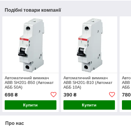
Подібні товари компанії
Автоматичний вимикач
Автоматичний вимикач
Авто
ABB SH201-B50 (Автомат
ABB SH201-B10 (Автомат
ABB 
АББ 50А)
АББ 10А)
АББ 
698
390
780
₴
₴
Купити
Купити
Про нас