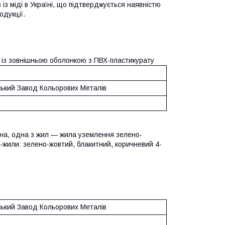
із міді в Україні, що підтверджується наявністю
одукції.
, із зовнішньою оболонкою з ПВХ-пластикурату
ський Завод Кольорових Металів
ірна, одна з жил — жила уземлення зелено-
3-жили: зелено-жовтий, блакитний, коричневий 4-
ський Завод Кольорових Металів