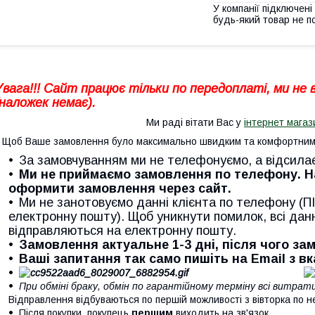
У компанії підключені
будь-який товар не п
Увага!!! Сайт працює тільки по передоплаті, ми не
(наложек немає).
Ми раді вітати Вас у
інтернет магаз
Щоб Ваше замовлення було максимально швидким та комфортним 
За замовчуванням ми не телефонуємо, а відсила
Ми не приймаємо замовлення по телефону. 
оформити замовлення через сайт.
Ми не занотовуємо данні клієнта по телефону (ПІ
електронну пошту). Щоб уникнути помилок, всі дан
відправляються на електронну пошту.
Замовлення актуальне 1-3 дні, після чого з
Ваші запитання так само пишіть на Email з в
При обміні браку, обмін по гарантійному терміну всі витра
Відправлення відбуваються по першій можливості з вівторка по н
Після покупки, покупець
першим
виходить на зв'язок.