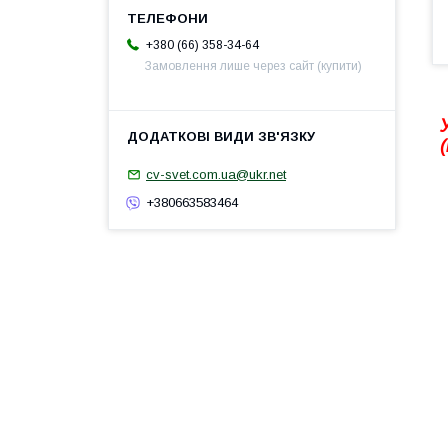
+380 (66) 358-34-64
Замовлення лише через сайт (купити)
cv-svet.com.ua@ukr.net
+380663583464