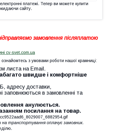
 електронні платежі. Тепер ви можете купити
окидаючи сайту.
 відправляємо замовлення післяплатою
ині cv-svet.com.ua
ознайомтесь з умовами роботи нашої крамниці:
єм листа на Email.
Набагато швидше і комфортніше
Б, адресу доставки,
ні заповнюються в замовленні та
амовлення анулюється.
казанням посилання на товар.
ти на транспортування оплачує замовник.
еділю.