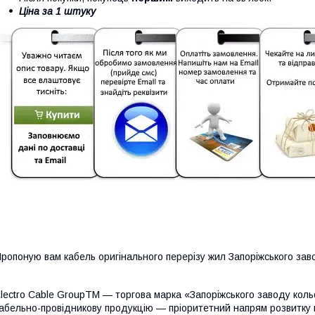
Ціна за 1 штуку
ропоную вам кабель оригінального перерізу жил Запоріжського зав
lectro Cable GroupTM — торгова марка «Запоріжського заводу кол
абельно-провідникову продукцію — пріоритетний напрям розвитку п