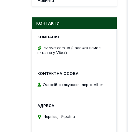
Новинки
КОНТАКТИ
cv-svet.com.ua (наложек немає,
питання у Viber)
Олексій-спілкування-через-Viber
Чернівці, Україна