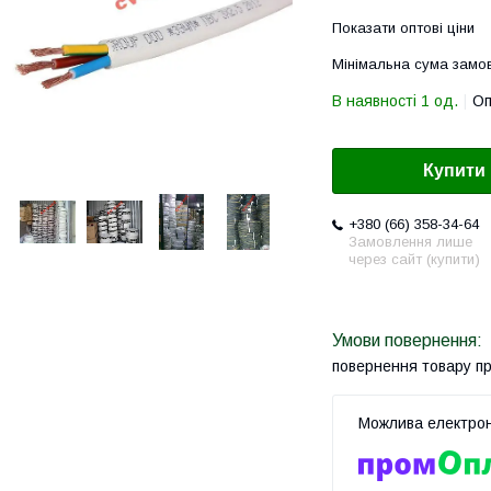
Показати оптові ціни
Мінімальна сума замов
В наявності 1 од.
Оп
Купити
+380 (66) 358-34-64
Замовлення лише
через сайт (купити)
повернення товару п