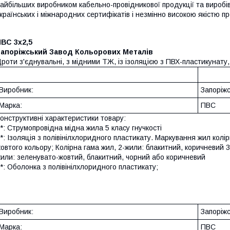
айбільших виробником кабельно-провідникової продукції та виробів 
країнських і міжнародних сертифікатів і незмінно високою якістю пр
ВС 3х2,5
Запоріжський Завод Кольорових Металів
роти з'єднувальні, з мідними ТЖ, із ізоляцією з ПВХ-пластикунату
Виробник:
Запоріж
Марка:
ПВС
онструктивні характеристики товару:
*: Струмопровідна мідна жила 5 класу гнучкості
*: Ізоляція з полівінілхлоридного пластикату. Маркування жил кол
овтого кольору; Колірна гама жил, 2-жили: блакитний, коричневий 
или: зеленувато-жовтий, блакитний, чорний або коричневий
*: Оболонка з полівінілхлоридного пластикату;
Виробник:
Запоріж
Марка:
ПВС