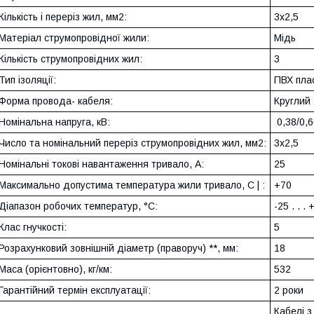
Кількість і переріз жил, мм2:
3х2,5
Матеріал струмопровідної жили:
Мідь
Кількість струмопровідних жил:
3
Тип ізоляції:
ПВХ пла
Форма провода- кабеля:
Круглий
Номінальна напруга, кВ:
0,38/0,6
Число та номінальний переріз струмопровідних жил, мм2:
3х2,5
Номінальні токові навантаження тривало, А:
25
Максимально допустима температура жили тривало, С | :
+70
Діапазон робочих температур, °C:
-25 . . . 
Клас гнучкості:
5
Розрахунковий зовнішній діаметр (праворуч) **, мм:
18
Маса (орієнтовно), кг/км:
532
Гарантійний термін експлуатації:
2 роки
Кабелі з