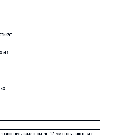
стикат
6 кВ
+40
 зовнішнім діаметром до 12 мм постачаються в