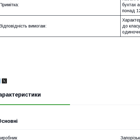
Примітка:
бухтах а
понад 1
Характе
Відповідність вимогам:
до класу
одиночн
арактеристики
Основні
иробник
Запорізь