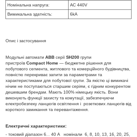
Номінальна напруга:
AC 440V
Вимикальна здатність:
6kA
Опис і застосування
Модульні автомати
ABB
серії
SH200
групи
пристроїв
Compact Home
— бюджетне рішення для
побутового сегмента, житлового та комерційного будівництва,
повністю перекриває запити за параметрами та
характеристиками для побутової групи. За якістю ці вимикачі
нічим не поступаються старшим серіям, є гідним конкурентом
дешевшим брендам. Мають 100% німецьку якість. Вони
виконують функції захисту та комутації, забезпечуючи
електробезпеку ланцюгів освітлення і розеткових ланцюгів від
короткого замикання та перевантаження.
Електричні характеристики:
- токовий діапазон 6... 40 А номінали 6, 8, 10, 13, 16, 20, 25,