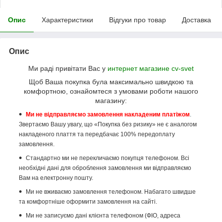
Опис
Характеристики
Відгуки про товар
Доставка
Опис
Ми раді привітати Вас у
интернет магазине cv-svet
Щоб Ваша покупка була максимально швидкою та
комфортною, ознайомтеся з умовами роботи нашого
магазину:
Ми не відправляємо замовлення накладеним платіжом
.
Звертаємо Вашу увагу, що «Покупка без ризику» не є аналогом
накладеного плаття та передбачає 100% передоплату
замовлення.
Стандартно ми не перекличаємо покупця телефоном. Всі
необхідні дані для оброблення замовлення ми відправляємо
Вам на електронну пошту.
Ми не вживаємо замовлення телефоном. Набагато швидше
та комфортніше оформити замовлення на сайті.
Ми не записуємо дані клієнта телефоном (ФІО, адреса