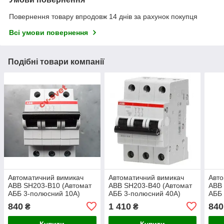
Повернення товару впродовж 14 днів за рахунок покупця
Всі умови повернення
Подібні товари компанії
Автоматичний вимикач
Автоматичний вимикач
Авто
ABB SH203-B10 (Автомат
ABB SH203-B40 (Автомат
ABB 
АББ 3-полюсний 10А)
АББ 3-полюсний 40А)
АББ 
840
1 410
840
₴
₴
Купити
Купити