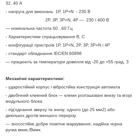
32, 40 А
- напруга для виконань 1P, 1P+N - 230 В
2P, 3P, 3P+N, 4P — 230 / 400 В
— номінальна частота 50...60 Гц
- Характеристики спрацьовування B, C
- конфігурації пристроїв 1P, 1P+N, 2P, 3P, 3P+N і 4P
- стандарт обладнання IEC/EN 60898
— працюють за температури довкілля від -20 до +55 град. З
Механічні характеристики:
- ударостійкий корпус і вібростійка конструкція автомата
- двобічний клемний блок — клеми розташовані внизу та вгорі
модульного блока
- під'єднання зверху та знизу, одного (до 25 мм2) або
декількох дротів меншого перерізу
— зносостійке добре помітне маркування, надійна чорна
ручка вмик./Вимк.