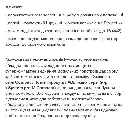
Монтаж:
- допускається встановлення виробу в довільному положенні
- легкий, компактний і зручний монтаж клямкою на Din-рейку
- рекомендуються до застосування шинні збірки (до 16 мм2)
- живлення подається на шинне складання через конектор
або дріт до окремого вимикача
Застосування таких вимикачів істотно знижує вартість
обладнання під час складання електрощитів —
суперкомпактне з'єднання модульних пристроїв дає змогу
здійснити монтаж у щитах меншого розміру. Сумісність
серії
Compact Home
і продукції ABB інших серій (н-р
з
System pro M Compact
) дуже вигідна під час побудови
електромереж. Застосування модульних вимикачів цієї серії
в домових щитах для забезпечення електробезпеки
обслуговування споживачів давно стало закономірним, адже
ви отримуєте німецьку якість і повну гарантію безвідмовної
роботи електрообладнання за привабливу ціну.