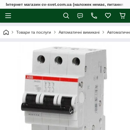
Інтернет магазин cv-svet.com.ua (наложек немає, питання у V
Товари та послуги
Автоматичні вимикачі
Автоматичн