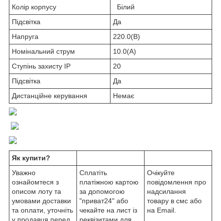
Колір корпусу
Білий
Підсвітка
Да
Напруга
220.0(В)
Номінальний струм
10.0(А)
Ступінь захисту IP
20
Підсвітка
Да
Дистанційне керування
Немає
Як купити?
Уважно
Сплатіть
Очікуйте
ознайомтеся з
платіжною картою
повідомлення про
описом лоту та
за допомогою
надсилання
умовами доставки
"приват24" або
товару в смс або
та оплати, уточніть
чекайте на лист із
на Email.
у продавця перед
реквізитами для