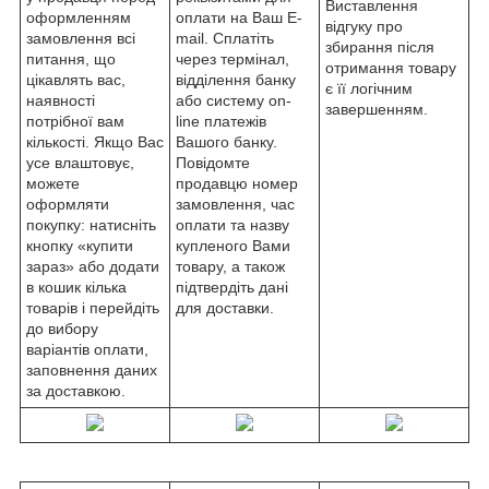
Виставлення
оформленням
оплати на Ваш E-
відгуку про
замовлення всі
mail. Сплатіть
збирання після
питання, що
через термінал,
отримання товару
цікавлять вас,
відділення банку
є її логічним
наявності
або систему on-
завершенням.
потрібної вам
line платежів
кількості. Якщо Вас
Вашого банку.
усе влаштовує,
Повідомте
можете
продавцю номер
оформляти
замовлення, час
покупку: натисніть
оплати та назву
кнопку «купити
купленого Вами
зараз» або додати
товару, а також
в кошик кілька
підтвердіть дані
товарів і перейдіть
для доставки.
до вибору
варіантів оплати,
заповнення даних
за доставкою.