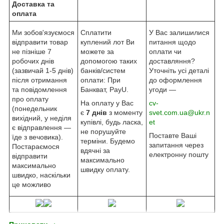
Доставка та
оплата
Ми зобов'язуємося
Сплатити
У Вас залишилися
відправити товар
куплений лот Ви
питання щодо
не пізніше 7
можете за
оплати чи
робочих днів
допомогою таких
доставляння?
(зазвичай 1-5 днів)
банків/систем
Уточніть усі деталі
після отримання
оплати: При
до оформлення
та повідомлення
Банкват, PayU.
угоди —
про оплату
На оплату у Вас
cv-
(понедельник
є
7 днів
з моменту
svet.com.ua@ukr.n
вихідний, у неділя
купівлі, будь ласка,
et
є відправлення —
не порушуйте
Поставте Ваші
їде з вечовика).
терміни. Будемо
запитання через
Постараємося
вдячні за
електронну пошту
відправити
максимально
максимально
швидку оплату.
швидко, наскільки
це можливо