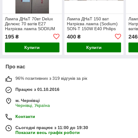
Лампа ДНаТ 70вт Delux
Лампа ДНаТ 150 ват
Ламп
Делюкс 70 ватів E27
Натрієва лампа (Sodium)
Натр
Натрієва лампа SODIUM
SON-T 150W Е40 Philips
ваті
T-70W
195
400
246
₴
₴
Купити
Купити
Про нас
96% позитивних з 319 відгуків за рік
Працює з 01.10.2016
м. Чернівці
Чернівці, Україна
Контакти
Сьогодні працює з 11:00 до 19:30
Показати весь графік роботи