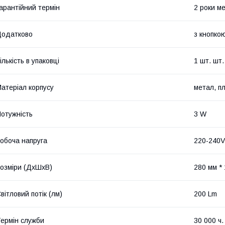
арантійний термін
2 роки м
Додатково
з кнопко
ількість в упаковці
1 шт. шт.
атеріал корпусу
метал, п
отужність
3 W
обоча напруга
220-240V
озміри (ДхШхВ)
280 мм * 
вітловий потік (лм)
200 Lm
ермін служби
30 000 ч.