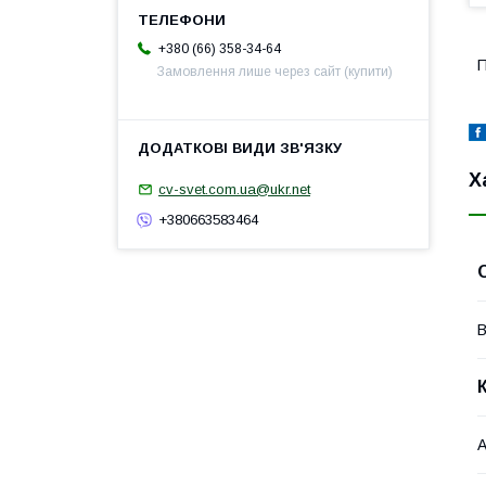
+380 (66) 358-34-64
П
Замовлення лише через сайт (купити)
Х
cv-svet.com.ua@ukr.net
+380663583464
В
А