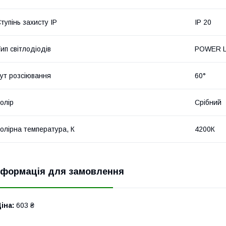
тупінь захисту IP
IP 20
ип світлодіодів
POWER 
ут розсіювання
60°
олір
Срібний
олірна температура, К
4200К
нформація для замовлення
іна:
603 ₴