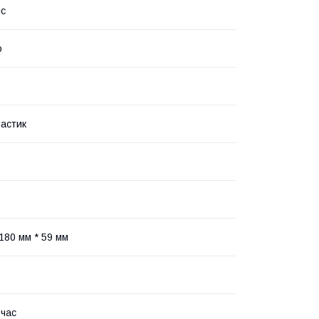
ес
ю
ластик
180 мм * 59 мм
 час