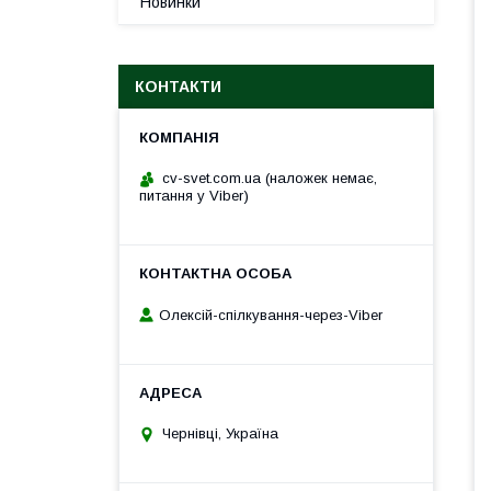
Новинки
КОНТАКТИ
cv-svet.com.ua (наложек немає,
питання у Viber)
Олексій-спілкування-через-Viber
Чернівці, Україна