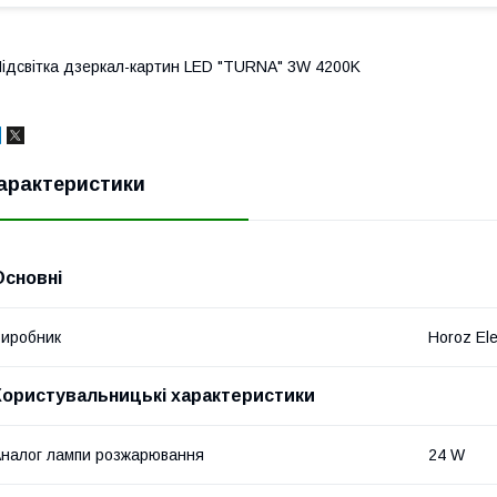
ідсвітка дзеркал-картин LED "TURNA" 3W 4200K
арактеристики
Основні
иробник
Horoz Ele
Користувальницькі характеристики
налог лампи розжарювання
24 W