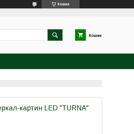
Кошик
Кошик
зеркал-картин LED "TURNA"