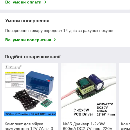
Всі умови оплати
Умови повернення
Повернення товару впродовж 14 днів за рахунок покупця
Всі умови повернення
Подібні товари компанії
Комплект для збірки
№85 Драйвер 1-2х3W
Комп
акумулятора 12V 7A від 3
600mA DC2-7V input 220V
акум