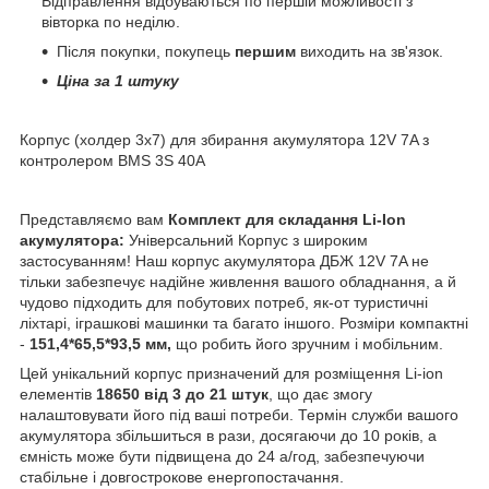
Відправлення відбуваються по першій можливості з
вівторка по неділю.
Після покупки, покупець
першим
виходить на зв'язок.
Ціна за 1 штуку
Корпус (холдер 3x7) для збирання акумулятора 12V 7A з
контролером BMS 3S 40A
Представляємо вам
Комплект для складання Li-Ion
акумулятора:
Універсальний Корпус з широким
застосуванням! Наш корпус акумулятора ДБЖ 12V 7A не
тільки забезпечує надійне живлення вашого обладнання, а й
чудово підходить для побутових потреб, як-от туристичні
ліхтарі, іграшкові машинки та багато іншого. Розміри компактні
-
151,4*65,5*93,5 мм,
що робить його зручним і мобільним.
Цей унікальний корпус призначений для розміщення Li-ion
елементів
18650 від 3 до 21 штук
, що дає змогу
налаштовувати його під ваші потреби. Термін служби вашого
акумулятора збільшиться в рази, досягаючи до 10 років, а
ємність може бути підвищена до 24 а/год, забезпечуючи
стабільне і довгострокове енергопостачання.