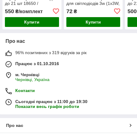
до 21 шт 18650 /
для світлодіодів 3w (1x3W,
до 2
Акумуляторна коробка
2x3W)
Акум
550
72
500
₴/комплект
₴
Turmera 12 В 3X7 18650
Turm
Купити
Купити
Про нас
96% позитивних з 319 відгуків за рік
Працює з 01.10.2016
м. Чернівці
Чернівці, Україна
Контакти
Сьогодні працює з 11:00 до 19:30
Показати весь графік роботи
Про нас