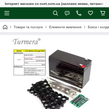
Інтернет магазин cv-svet.com.ua (наложек немає, питання у V
Товари та послуги
Елементи живлення
Бокси і холд