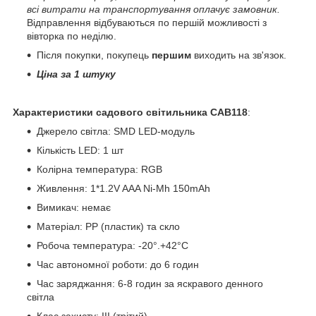
всі витрати на транспортування оплачує замовник.
Відправлення відбуваються по першій можливості з
вівторка по неділю.
Після покупки, покупець
першим
виходить на зв'язок.
Ціна за 1 штуку
Характеристики садового світильника САВ118
:
Джерело світла: SMD LED-модуль
Кількість LED: 1 шт
Колірна температура: RGB
Живлення: 1*1.2V AAA Ni-Mh 150mAh
Вимикач: немає
Матеріал: PP (пластик) та скло
Робоча температура: -20°.+42°C
Час автономної роботи: до 6 годин
Час заряджання: 6-8 годин за яскравого денного
світла
Клас захисту: III (трітий)