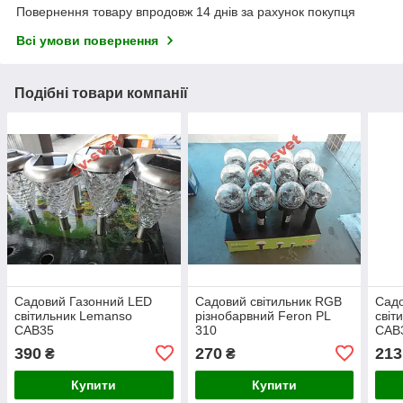
Повернення товару впродовж 14 днів за рахунок покупця
Всі умови повернення
Подібні товари компанії
Садовий Газонний LED
Садовий світильник RGB
Садо
світильник Lemanso
різнобарвний Feron PL
світ
CAB35
310
CAB
390
270
213
₴
₴
Купити
Купити